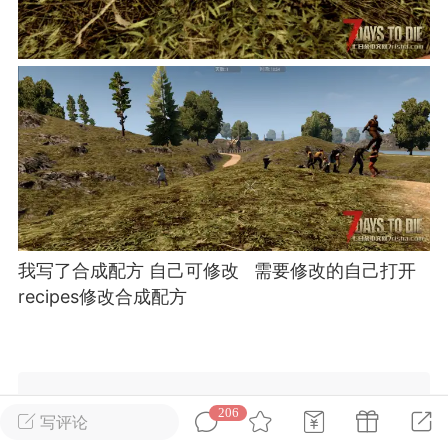
英雄大人
Lv.8
25-02-10 15:45
电脑端
其他&工具
禁止发布联机可用的作弊模组，
严查卖挂
用单机辅助引流私下售卖服务器外挂！
机作弊模组的发布规范近期收到一些信息
些作弊模组在联机服务器使用,为了维护游
色环境，中文网特此发布以下声明，规范
模组的发布行为：1. *...
我写了合成配方 自己可修改 需要修改的自己打开
recipes修改合成配方
武汉
72
2.22w
206
写评论
英雄大人
Lv.8
隐藏内容需要回复才可以看见