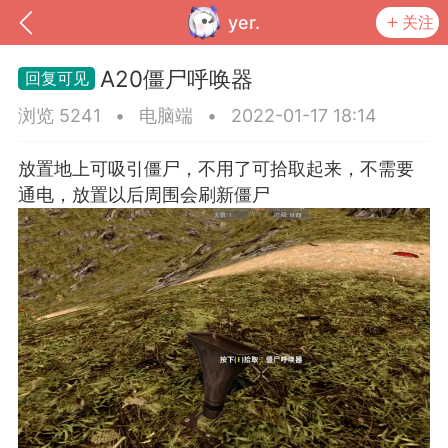
yer.
关注
A20僵尸呼唤器
浏览 5241
•
电脑端
•
2022-01-17 18:14
放置地上可吸引僵尸，不用了可拾取起来，不需要
通电，放置以后周围会刷新僵尸
到
我的钱包
道具
排行榜
流
MOD下载
攻略教程
联机招募