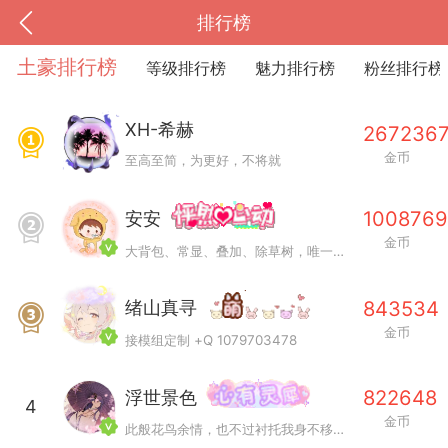
排行榜
土豪排行榜
等级排行榜
魅力排行榜
粉丝排行榜
XH-希赫
267236
金币
至高至简，为更好，不将就
1008769
安安
金币
大背包、常显、叠加、除草树，唯一作者QQ383125283
843534
绪山真寻
到
我的钱包
道具
排行榜
金币
接模组定制 +Q 1079703478
822648
浮世景色
4
金币
流
MOD下载
攻略教程
联机招募
此般花鸟余情，也不过衬托我身不移不变的背景罢了。