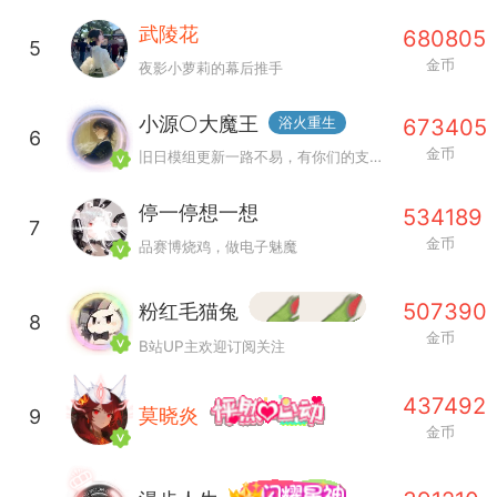
武陵花
680805
5
英雄大人
Lv.8
金币
夜影小萝莉的幕后推手
25-02-10 15:45
电脑端
其他&工具
小源⚪大魔王
浴火重生
673405
禁止发布联机可用的作弊模组，
严查卖挂
6
金币
用单机辅助引流私下售卖服务器外挂！
旧日模组更新一路不易，有你们的支持一切都值得！感恩大家！共勉
机作弊模组的发布规范近期收到一些信息
停一停想一想
534189
些作弊模组在联机服务器使用,为了维护游
7
金币
品赛博烧鸡，做电子魅魔
色环境，中文网特此发布以下声明，规范
模组的发布行为：1. *...
507390
粉红毛猫兔
8
武汉
金币
B站UP主欢迎订阅关注
72
2.22w
437492
莫晓炎
9
金币
英雄大人
Lv.8