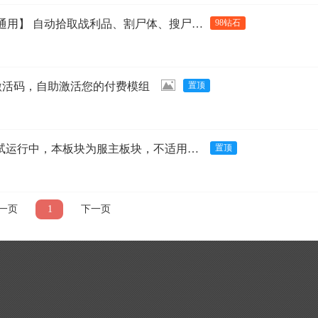
通用】 自动拾取战利品、割尸体、搜尸体 – 服务器版本
98钻石
激活码，自助激活您的付费模组
行中，本板块为服主板块，不适用普通玩家)
一页
1
下一页