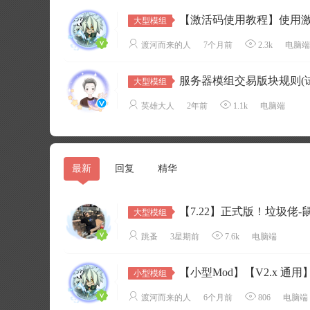
【激活码使用教程】使用
大型模组
渡河而来的人
7个月前
2.3k
电脑端
服务器模组交易版块规则(试运
大型模组
英雄大人
2年前
1.1k
电脑端
最新
回复
精华
【7.22】正式版！垃圾佬-鼠鼠时代V
大型模组
跳蚤
3星期前
7.6k
电脑端
【小型Mod】【V2.x 通
小型模组
渡河而来的人
6个月前
806
电脑端