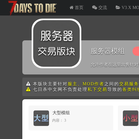
首页
交流
V3.X M
服务器模组
允许作者在这里出售针对
本版块主要针对
服主、MOD作者
之间的
交易服务
七日杀中文网不负责处理
私下交易
导致的
各类纠
大型模组
3