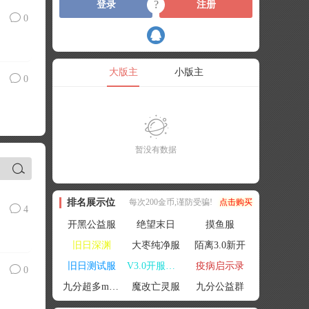
?
登录
注册
0
大版主
小版主
0
暂没有数据
排名展示位
每次200金币,谨防受骗!
点击购买
4
开黑公益服
绝望末日
摸鱼服
旧日深渊
大枣纯净服
陌离3.0新开
旧日测试服
V3.0开服联机
疫病启示录
0
九分超多mod群
魔改亡灵服
九分公益群