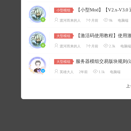
【小型Mod】【V2.x-V3.0 
小型模组
渡河而来的人
7个月前
9k
电脑端
【激活码使用教程】使用
大型模组
渡河而来的人
7个月前
2.3k
电脑端
服务器模组交易版块规则(试运
大型模组
英雄大人
2年前
1.1k
电脑端
上