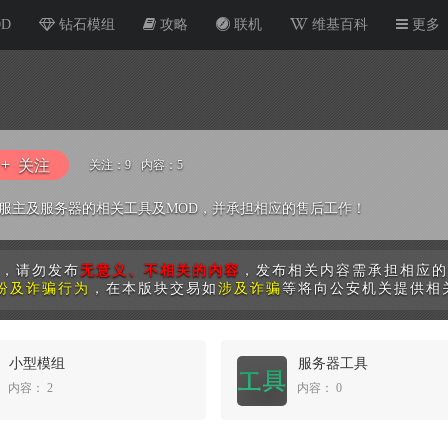
OD
钻石模组
攻略
联机
维基百科
更多
关注
关注：
9
内容：
5
服主及服务器的相关工具及MOD，并承担相应的售后工作！
，请勿发布
无意义、不相关的内容
，发布相关内容需承担相应的
纷及诈骗行为
，在本版块交易如
涉及诈骗
等将向公安机关提供相
小型模组
服务器工具
2
0