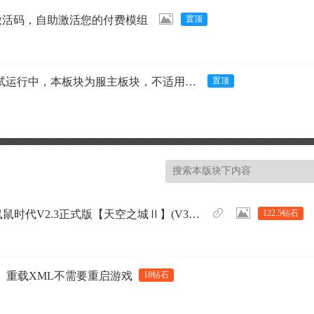
激活码，自助激活您的付费模组
行中，本板块为服主板块，不适用普通玩家)
2.3正式版【天空之城Ⅱ】(V3.0.1/物理机/中英)
122.5钻石
用】 重载XML不需要重启游戏
18钻石