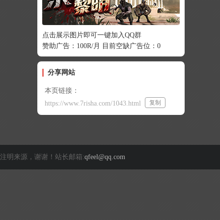
点击展示图片即可一键加入QQ群
赞助广告：100R/月 目前空缺广告位：0
分享网站
本页链接：
复制
https://www.7risha.com/1043.html
注明来源，谢谢！站长邮箱:
qfeel@qq.com