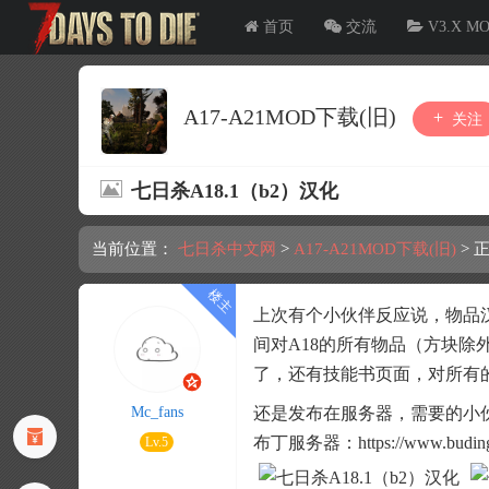
首页
交流
V3.X M
A17-A21MOD下载(旧)
关注
七日杀A18.1（b2）汉化
当前位置：
七日杀中文网
>
A17-A21MOD下载(旧)
>
正
上次有个小伙伴反应说，物品汉
间对A18的所有物品（方块
了，还有技能书页面，对所有
Mc_fans
还是发布在服务器，需要的小
布丁服务器：https://www.budings
Lv.5