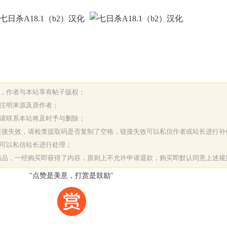
表，作者与本站享有帖子版权；
请注明来源及原作者；
，请联系本站将及时予与删除；
或链接失效，请检查提取码是否复制了空格，链接失效可以私信作者或站长进行补
决可以私信站长进行处理；
字商品，一经购买即获得了内容，原则上不允许申请退款，购买即默认同意上述规
"点赞是美意，打赏是鼓励"