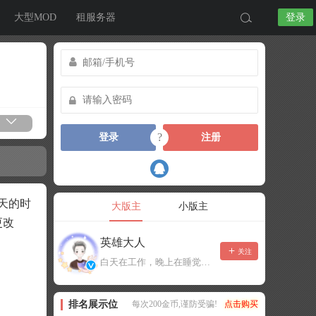
大型MOD
租服务器
登录
?
登录
注册
半天的时
大版主
小版主
更改
英雄大人
关注
白天在工作，晚上在睡觉，有事可以留言，不一定能及时回复！
排名展示位
每次200金币,谨防受骗!
点击购买