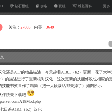
OD
钻石模组
攻略
联机
维基百科
更多
关注：
27003
内容：
3649
文
化还是A17的物品描述，今天趁着A18.1（b2）更新，花了大
除外）的描述进行了重新核对汉化，这次更新的技能修改也相应的
的技能书效果作了精简（把一大段废话都去掉了）如图所示
伙伴快去下载吧
erver.com/A18Mod.php