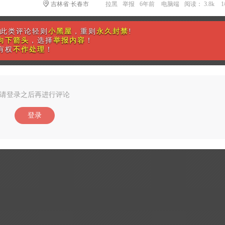
吉林省·长春市
拉黑
举报
6年前
电脑端
阅读： 3.8k
此类评论轻则
小黑屋
，重则
永久封禁
!
向下箭头
，选择
举报内容
！
有权
不作处理
！
请登录之后再进行评论
登录