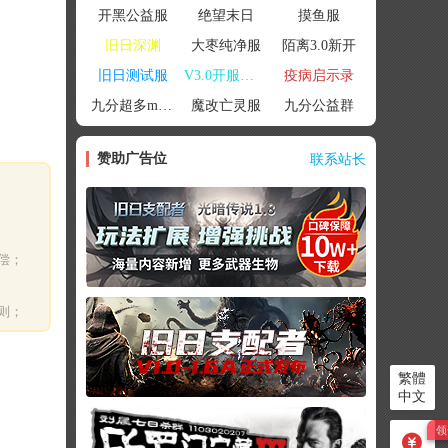
开黑公益服
绝望末日
摸鱼服
旧日深渊
大枣纯净服
陌离3.0新开
旧日测试服
V3.0开服联机
疫病启示录
九分超多mod群
魔改亡灵服
九分公益群
赞助广告位
联系站长
偿；
则；
繁體
中文