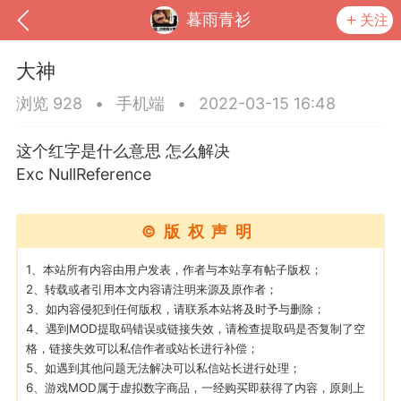
暮雨青衫
关注
大神
浏览 928
•
手机端
•
2022-03-15 16:48
这个红字是什么意思 怎么解决
Exc NullReference
©版权声明
1、本站所有内容由用户发表，作者与本站享有帖子版权；
2、转载或者引用本文内容请注明来源及原作者；
到
我的钱包
道具
排行榜
3、如内容侵犯到任何版权，请联系本站将及时予与删除；
4、遇到MOD提取码错误或链接失效，请检查提取码是否复制了空
格，链接失效可以私信作者或站长进行补偿；
5、如遇到其他问题无法解决可以私信站长进行处理；
流
MOD下载
攻略教程
联机招募
6、游戏MOD属于虚拟数字商品，一经购买即获得了内容，原则上