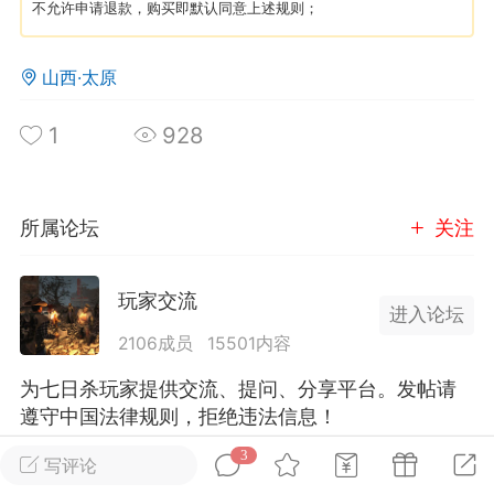
不允许申请退款，购买即默认同意上述规则；
英雄大人
Lv.8
山西·太原
 17:51
电脑端
其他&工具
日杀 模组安装/管理工具v1.1.0 测试版发
1
928
IN10-WIN11
 MOD 管理器专为新手小白准备，让安装
 MOD 变得更简单不会手动查找目录？不
所属论坛
关注
MOD 应该放在哪里？担心安装错误影响游
..
玩家交流
进入论坛
2106成员
15501内容
为七日杀玩家提供交流、提问、分享平台。发帖请
遵守中国法律规则，拒绝违法信息！
武汉
3
写评论
全部 3
只看作者
正序