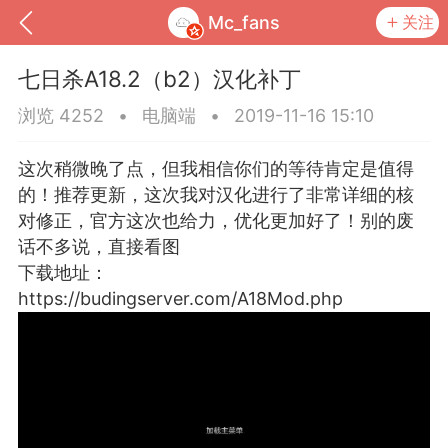
Mc_fans
关注
七日杀A18.2（b2）汉化补丁
浏览 4252
•
电脑端
•
2019-11-16 15:10
这次稍微晚了点，但我相信你们的等待肯定是值得
的！推荐更新，这次我对汉化进行了非常详细的核
对修正，官方这次也给力，优化更加好了！别的废
话不多说，直接看图
下载地址：
https://budingserver.com/A18Mod.php
到
我的钱包
道具
排行榜
流
MOD下载
攻略教程
联机招募