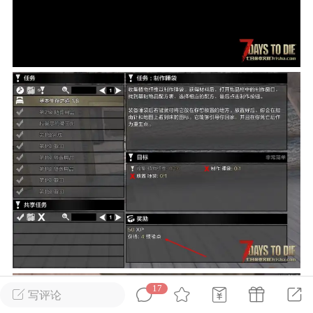
英雄大人
Lv.8
25-02-10 15:45
电脑端
其他&工具
禁止发布联机可用的作弊模组，
严查卖挂
用单机辅助引流私下售卖服务器外挂！
机作弊模组的发布规范近期收到一些信息
些作弊模组在联机服务器使用,为了维护游
色环境，中文网特此发布以下声明，规范
模组的发布行为：1. *...
武汉
72
2.22w
17
写评论
英雄大人
Lv.8