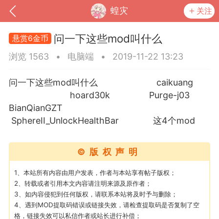
蝗灾
关注
问一下这些mod叫什么
悬赏6金币
浏览 1563
•
电脑端
•
2019-11-22 13:23
问一下这些mod叫什么 caikuang
hoard30k Purge-j03
BianQianGZT
SphereII_UnlockHealthBar 这4个mod
©版权声明
到
我的钱包
道具
排行榜
1、本站所有内容由用户发表，作者与本站享有帖子版权；
2、转载或者引用本文内容请注明来源及原作者；
3、如内容侵犯到任何版权，请联系本站将及时予与删除；
4、遇到MOD提取码错误或链接失效，请检查提取码是否复制了空
流
MOD下载
攻略教程
联机招募
格，链接失效可以私信作者或站长进行补偿；