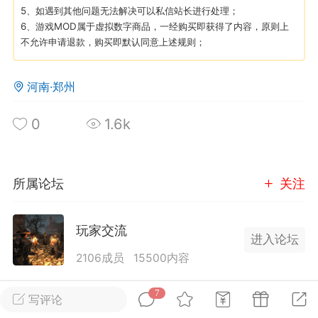
5、如遇到其他问题无法解决可以私信站长进行处理；
6、游戏MOD属于虚拟数字商品，一经购买即获得了内容，原则上
英雄大人
Lv.8
不允许申请退款，购买即默认同意上述规则；
 17:51
电脑端
其他&工具
日杀 模组安装/管理工具v1.1.0 测试版发
河南·郑州
IN10-WIN11
0
1.6k
 MOD 管理器专为新手小白准备，让安装
 MOD 变得更简单不会手动查找目录？不
MOD 应该放在哪里？担心安装错误影响游
..
所属论坛
关注
玩家交流
进入论坛
2106成员
15500内容
为七日杀玩家提供交流、提问、分享平台。发帖请
武汉
7
写评论
遵守中国法律规则，拒绝违法信息！