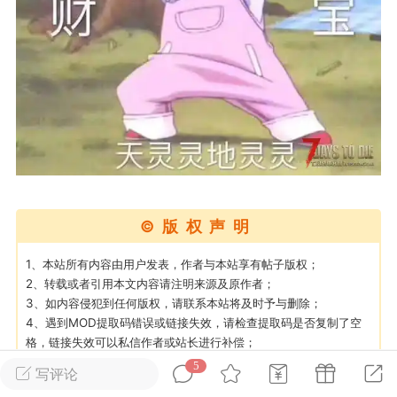
英雄大人
Lv.8
25-02-10 15:45
电脑端
其他&工具
禁止发布联机可用的作弊模组，
严查卖挂
用单机辅助引流私下售卖服务器外挂！
机作弊模组的发布规范近期收到一些信息
些作弊模组在联机服务器使用,为了维护游
色环境，中文网特此发布以下声明，规范
模组的发布行为：1. *...
©版权声明
武汉
1、本站所有内容由用户发表，作者与本站享有帖子版权；
2、转载或者引用本文内容请注明来源及原作者；
3、如内容侵犯到任何版权，请联系本站将及时予与删除；
72
2.2w
4、遇到MOD提取码错误或链接失效，请检查提取码是否复制了空
格，链接失效可以私信作者或站长进行补偿；
5、如遇到其他问题无法解决可以私信站长进行处理；
5
写评论
英雄大人
Lv.8
6、游戏MOD属于虚拟数字商品，一经购买即获得了内容，原则上