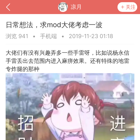
凉月
关注
日常想法，求mod大佬考虑一波
浏览 941
•
手机端
•
2019-11-23 01:18
大佬们有没有兴趣弄多一些手雷呀，比如说杨永信
手雷丢出去范围内进入麻痹效果。还有特殊的地雷
专炸腿的那种
到
我的钱包
道具
排行榜
流
MOD下载
攻略教程
联机招募