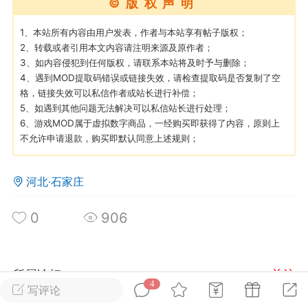
©版权声明
1、本站所有内容由用户发表，作者与本站享有帖子版权；
英雄大人
Lv.8
2、转载或者引用本文内容请注明来源及原作者；
25-02-10 15:45
电脑端
其他&工具
3、如内容侵犯到任何版权，请联系本站将及时予与删除；
4、遇到MOD提取码错误或链接失效，请检查提取码是否复制了空
禁止发布联机可用的作弊模组，
严查卖挂
格，链接失效可以私信作者或站长进行补偿；
用单机辅助引流私下售卖服务器外挂！
5、如遇到其他问题无法解决可以私信站长进行处理；
机作弊模组的发布规范近期收到一些信息
6、游戏MOD属于虚拟数字商品，一经购买即获得了内容，原则上
不允许申请退款，购买即默认同意上述规则；
些作弊模组在联机服务器使用,为了维护游
色环境，中文网特此发布以下声明，规范
模组的发布行为：1. *...
河北·石家庄
武汉
0
906
72
2.23w
所属论坛
关注
4
写评论
英雄大人
Lv.8