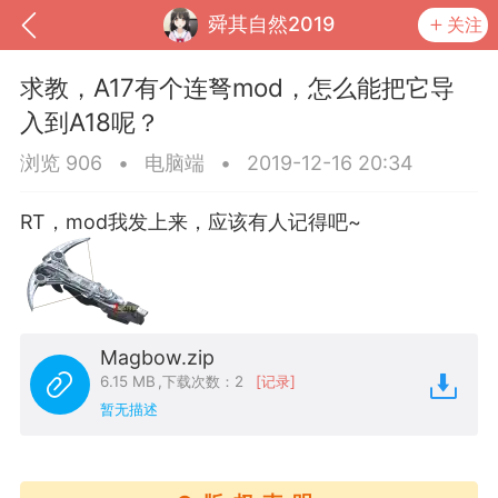
舜其自然2019
关注
求教，A17有个连弩mod，怎么能把它导
入到A18呢？
浏览 906
•
电脑端
•
2019-12-16 20:34
RT，mod我发上来，应该有人记得吧~
Magbow.zip
到
我的钱包
道具
排行榜
6.15 MB
,
下载次数：2
[记录]
暂无描述
流
MOD下载
攻略教程
联机招募