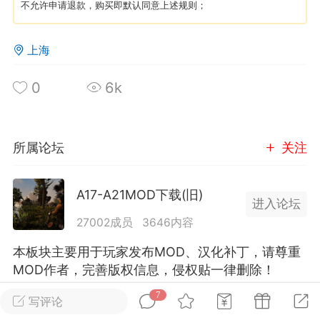
不允许申请退款，购买即默认同意上述规则；
英雄大人
Lv.8
上海
25-02-10 15:45
电脑端
其他&工具
禁止发布联机可用的作弊模组，
严查卖挂
0
6k
用单机辅助引流私下售卖服务器外挂！
机作弊模组的发布规范近期收到一些信息
些作弊模组在联机服务器使用,为了维护游
所属论坛
关注
色环境，中文网特此发布以下声明，规范
模组的发布行为：1. *...
A17-A21MOD下载(旧)
进入论坛
武汉
27002成员
3646内容
72
2.22w
本板块主要用于玩家发布MOD、汉化补丁，请尊重
MOD作者，完善版权信息，侵权贴一律删除！
7
写评论
英雄大人
Lv.8
全部 7
只看作者
正序