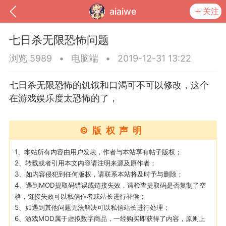
aiaiwe
关注
七日杀无限恐怖问题
浏览 5989
•
电脑端
•
2019-12-31 13:22
七日杀无限恐怖的饥饿和口渴可不可以修改，这个
在游戏娱乐度太恐怖的了，
©版权声明
1、本站所有内容由用户发表，作者与本站享有帖子版权；
2、转载或者引用本文内容请注明来源及原作者；
到
我的钱包
道具
排行榜
3、如内容侵犯到任何版权，请联系本站将及时予与删除；
4、遇到MOD提取码错误或链接失效，请检查提取码是否复制了空
格，链接失效可以私信作者或站长进行补偿；
5、如遇到其他问题无法解决可以私信站长进行处理；
流
MOD下载
攻略教程
联机招募
6、游戏MOD属于虚拟数字商品，一经购买即获得了内容，原则上