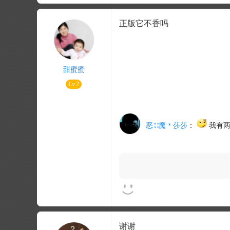
正版它不香吗
甜蜜蜜
Lv.2
恶∷魔＊莎莎
：
我有两
谢谢