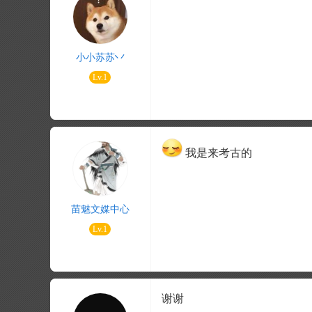
小小苏苏丷
Lv.1
我是来考古的
苗魅文媒中心
Lv.1
谢谢