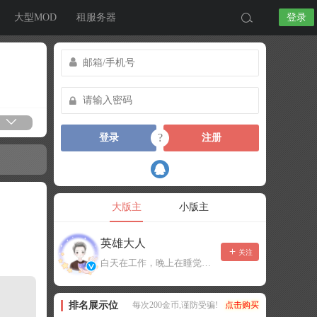
大型MOD
租服务器
登录
?
登录
注册
大版主
小版主
英雄大人
关注
白天在工作，晚上在睡觉，有事可以留言，不一定能及时回复！
排名展示位
每次200金币,谨防受骗!
点击购买