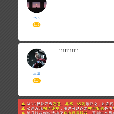
wert
Lv.2
11111111111
三磅
LV.4
MOD板块严查
恶意、辱骂、讽刺
等评论，如发现
如果发现
帖子违规
，用户可以点击
帖子标题
旁的
涉及版权纠纷请确保
你有所属版权
，否则中文网