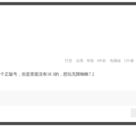
打赏
拉黑
举报
4年前
电脑端
129 楼
个正版号，但是里面没有18.3的，想玩无限蜘蛛7.2