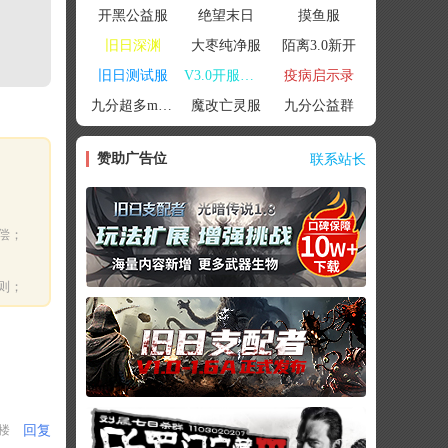
开黑公益服
绝望末日
摸鱼服
旧日深渊
大枣纯净服
陌离3.0新开
旧日测试服
V3.0开服联机
疫病启示录
九分超多mod群
魔改亡灵服
九分公益群
赞助广告位
联系站长
偿；
则；
回复
1楼