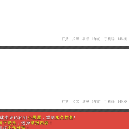
打赏
拉黑
举报
1年前
手机端
148 楼
打赏
拉黑
举报
1年前
手机端
149 楼
此类评论轻则
小黑屋
，重则
永久封禁
!
向下箭头
，选择
举报内容
！
有权
不作处理
！