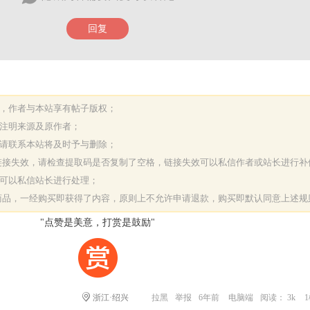
回复
表，作者与本站享有帖子版权；
请注明来源及原作者；
，请联系本站将及时予与删除；
或链接失效，请检查提取码是否复制了空格，链接失效可以私信作者或站长进行补
决可以私信站长进行处理；
字商品，一经购买即获得了内容，原则上不允许申请退款，购买即默认同意上述规
"点赞是美意，打赏是鼓励"
浙江·绍兴
拉黑
举报
6年前
电脑端
阅读： 3k