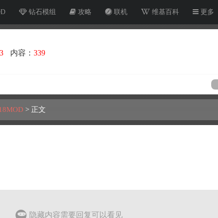
OD
钻石模组
攻略
联机
维基百科
更多
3
内容：
339
18MOD
>
正文
隐藏内容需要回复可以看见