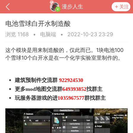
漫步人生
关注
电池雪球白开水制造酸
浏览 1168
•
电脑端
•
2022-10-23 23:29
这个模块是用来制造酸的，仅此而已。1块电池100
个雪球10个白开水是在一个化学实验室里制作的。
建筑预制件交流群
922924530
更多mod地图交流群
649393852
找群主
到
我的钱包
道具
排行榜
玩服务器游戏的进
1035967577
群找群主
流
MOD下载
攻略教程
联机招募