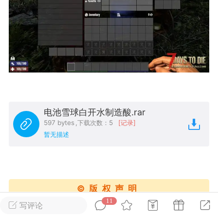
英雄大人
Lv.8
25-02-10 15:45
电脑端
其他&工具
禁止发布联机可用的作弊模组，
严查卖挂
用单机辅助引流私下售卖服务器外挂！
机作弊模组的发布规范近期收到一些信息
些作弊模组在联机服务器使用,为了维护游
色环境，中文网特此发布以下声明，规范
电池雪球白开水制造酸.rar
模组的发布行为：1. *...
597 bytes
,
下载次数：5
[记录]
暂无描述
武汉
72
2.24w
©版权声明
11
写评论
英雄大人
Lv.8
1、本站所有内容由用户发表，作者与本站享有帖子版权；