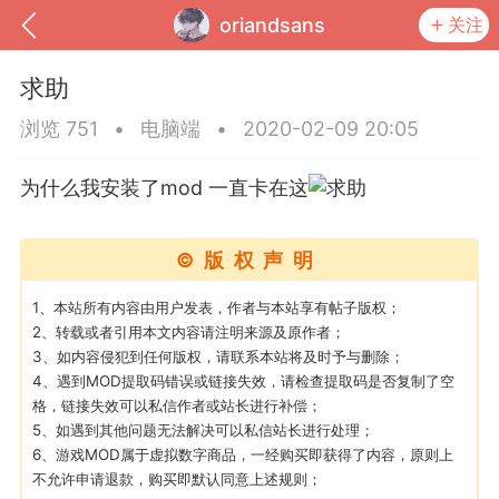
oriandsans
关注
求助
浏览 751
•
电脑端
•
2020-02-09 20:05
为什么我安装了mod 一直卡在这
©版权声明
1、本站所有内容由用户发表，作者与本站享有帖子版权；
2、转载或者引用本文内容请注明来源及原作者；
3、如内容侵犯到任何版权，请联系本站将及时予与删除；
到
我的钱包
道具
排行榜
4、遇到MOD提取码错误或链接失效，请检查提取码是否复制了空
格，链接失效可以私信作者或站长进行补偿；
5、如遇到其他问题无法解决可以私信站长进行处理；
6、游戏MOD属于虚拟数字商品，一经购买即获得了内容，原则上
流
MOD下载
攻略教程
联机招募
不允许申请退款，购买即默认同意上述规则；