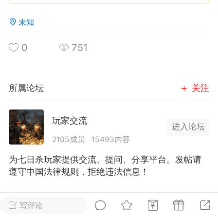
未知
英雄大人
Lv.8
25-02-10 15:45
电脑端
其他&工具
0
751
禁止发布联机可用的作弊模组，
严查卖挂
用单机辅助引流私下售卖服务器外挂！
机作弊模组的发布规范近期收到一些信息
所属论坛
关注
些作弊模组在联机服务器使用,为了维护游
色环境，中文网特此发布以下声明，规范
玩家交流
模组的发布行为：1. *...
进入论坛
2105成员
15493内容
武汉
为七日杀玩家提供交流、提问、分享平台。发帖请
72
2.21w
遵守中国法律规则，拒绝违法信息！
全部 0
只看作者
正序
写评论
英雄大人
Lv.8