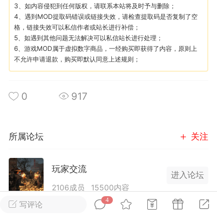
3、如内容侵犯到任何版权，请联系本站将及时予与删除；
4、遇到MOD提取码错误或链接失效，请检查提取码是否复制了空
英雄大人
Lv.8
格，链接失效可以私信作者或站长进行补偿；
5、如遇到其他问题无法解决可以私信站长进行处理；
 17:51
电脑端
其他&工具
6、游戏MOD属于虚拟数字商品，一经购买即获得了内容，原则上
日杀 模组安装/管理工具v1.1.0 测试版发
不允许申请退款，购买即默认同意上述规则；
IN10-WIN11
 MOD 管理器专为新手小白准备，让安装
0
917
 MOD 变得更简单不会手动查找目录？不
MOD 应该放在哪里？担心安装错误影响游
..
所属论坛
关注
玩家交流
进入论坛
2106成员
15500内容
武汉
4
写评论
为七日杀玩家提供交流、提问、分享平台。发帖请