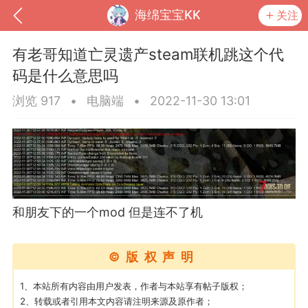
海绵宝宝KK
关注
有老哥知道亡灵遗产steam联机跳这个代
码是什么意思吗
浏览 917
•
电脑端
•
2022-11-30 13:01
和朋友下的一个mod 但是连不了机
到
我的钱包
道具
排行榜
©版权声明
1、本站所有内容由用户发表，作者与本站享有帖子版权；
流
MOD下载
攻略教程
联机招募
2、转载或者引用本文内容请注明来源及原作者；