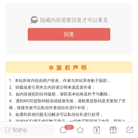
英雄大人
Lv.8
隐藏内容需要回复才可以看见
 17:51
电脑端
其他&工具
回复
日杀 模组安装/管理工具v1.1.0 测试版发
IN10-WIN11
 MOD 管理器专为新手小白准备，让安装
 MOD 变得更简单不会手动查找目录？不
©版权声明
MOD 应该放在哪里？担心安装错误影响游
..
1、本站所有内容由用户发表，作者与本站享有帖子版权；
2、转载或者引用本文内容请注明来源及原作者；
3、如内容侵犯到任何版权，请联系本站将及时予与删除；
4、遇到MOD提取码错误或链接失效，请检查提取码是否复制了空
格，链接失效可以私信作者或站长进行补偿；
5、如遇到其他问题无法解决可以私信站长进行处理；
6、游戏MOD属于虚拟数字商品，一经购买即获得了内容，原则上
武汉
11
不允许申请退款，购买即默认同意上述规则；
写评论