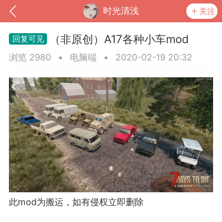
时光清浅
关注
（非原创）A17各种小车mod
浏览 2980
•
电脑端
•
2020-02-19 20:32
到
我的钱包
道具
排行榜
此mod为搬运，如有侵权立即删除
流
MOD下载
攻略教程
联机招募