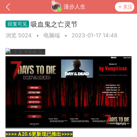
漫步人生
关注
吸血鬼之亡灵节
浏览 5024
•
电脑端
•
2023-01-17 14:48
到
我的钱包
道具
排行榜
流
MOD下载
攻略教程
联机招募
>>>>
A20.6更新现已推出
>>>>