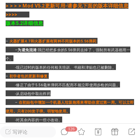
> > > > Mod V5.2更新可用
-请参见下面的版本详细信息
>>>>
英雄大人
Lv.8
版本5.2详细信息
25-02-10 15:45
电脑端
其他&工具
禁止发布联机可用的作弊模组，
严查卖挂
–
火器扩展4.7和火器扩展有两种不同版本的5.56弹药:
用单机辅助引流私下售卖服务器外挂！
–
为避免混淆:
我已经把多余的5.56弹药去掉了，强制所有武器都用一
机作弊模组的发布规范近期收到一些信息
个。
些作弊模组在联机服务器使用,为了维护游
-现已过时的版本的任何相关培训、书籍和津贴也已被删除。
色环境，中文网特此发布以下声明，规范
–
初学者包的更新和修复:
模组的发布行为：1. *...
-修正了由于5.56毫米弹药不匹配而不能立即使用步枪的问题。
武汉
-从启动包中取出炸药
–
在初始包中增加一个机器人垃圾炮塔来帮助你度过第一周。可以立即
72
2.21w
使用。只有200发子弹。明智地使用。
-对其余内容的一些小改动。
–
减少了游戏早期遭遇野生和辐射僵尸的几率
126
写评论
英雄大人
Lv.8
–
增加和调整搜索时枪支，弹药和图表的适当可用性
.