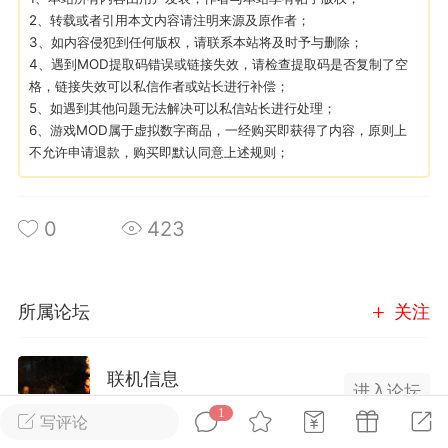
2、转载或者引用本文内容请注明来源及原作者；
3、如内容侵犯到任何版权，请联系本站将及时予与删除；
英雄大人
Lv.8
4、遇到MOD提取码错误或链接失效，请检查提取码是否复制了空
25-02-10 15:45
电脑端
其他&工具
格，链接失效可以私信作者或站长进行补偿；
5、如遇到其他问题无法解决可以私信站长进行处理；
禁止发布联机可用的作弊模组，
严查卖挂
6、游戏MOD属于虚拟数字商品，一经购买即获得了内容，原则上
用单机辅助引流私下售卖服务器外挂！
不允许申请退款，购买即默认同意上述规则；
机作弊模组的发布规范近期收到一些信息
些作弊模组在联机服务器使用,为了维护游
0
423
色环境，中文网特此发布以下声明，规范
模组的发布行为：1. *...
武汉
所属论坛
关注
72
2.23w
联机信息
进入论坛
1
746成员
2174内容
写评论
英雄大人
Lv.8