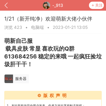
-_913
关注
1/21（新开纯净）欢迎萌新大佬小伙伴
浏览 423
•
电脑端
•
2023-01-21 13:05
萌新自己服
载具皮肤 常显 喜欢玩的Q群
613684256 稳定的来哦 一起疯狂捡垃
圾肝干干！
到
我的钱包
道具
排行榜
服务器
©版权声明
流
MOD下载
攻略教程
联机招募
1、本站所有内容由用户发表，作者与本站享有帖子版权；