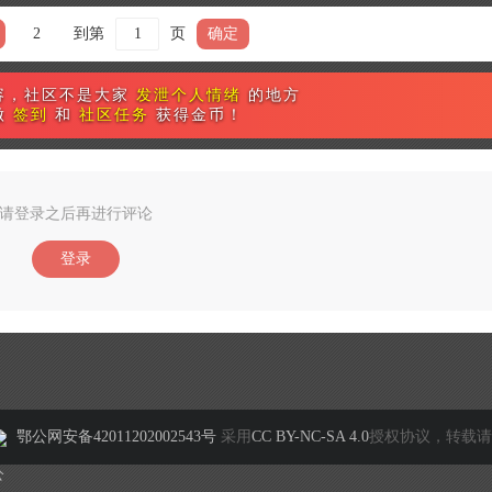
2
到第
页
确定
容，社区不是大家
发泄个人情绪
的地方
做
签到
和
社区任务
获得金币！
请登录之后再进行评论
登录
鄂公网安备42011202002543号
采用
CC BY-NC-SA 4.0
授权协议，转载请