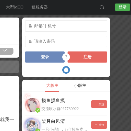
大型MOD
租服务器
登录
?
登录
注册
大版主
小版主
摸鱼摸鱼摸
关注
交流吹水群967780922
了就我一
柒月白风清
关注
一只小萌新，万年摸鱼党！已经脱坑了。。。