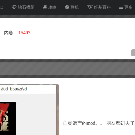
OD
钻石模组
攻略
联机
维基百科
更多
内容：
15493
亡灵遗产的mod。。 朋友都进去