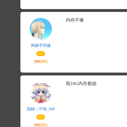
内存不够
掏肠手阿健
Lv.7
我16G内存都崩
隐鯓↘守候_948
Lv.1