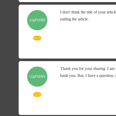
I don't think the title of your art
eading the article.
Lv.1
Thank you for your sharing. I am wo
hank you. But, I have a question,
Lv.1