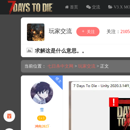
首页
交流
V3.X M
玩家交流
关注：
2105
关注
求解这是什么意思。。
当前位置：
七日杀中文网
>
玩家交流
>
正文
雪
Lv.1