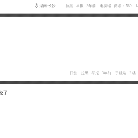
湖南·长沙
拉黑
举报
3年前
电脑端
阅读： 589
打赏
拉黑
举报
3年前
手机端
2 楼
烧了