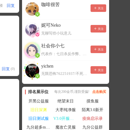
咖啡很苦
回复
1楼
关注
妮可Neko
关注
无聊写些小玩意儿
社会你小七
关注
代表作：七日杀反作弊、七日杀云黑、七日杀BOT、七日杀云商城
yichen
回复
(0)
关注
无限恐怖762251937/不死者末日1080207504
排名展示位
每次200金币,谨防受骗!
点击购买
开黑公益服
绝望末日
摸鱼服
旧日深渊
大枣纯净服
陌离3.0新开
旧日测试服
V3.0开服联机
疫病启示录
九分超多mod群
魔改亡灵服
九分公益群