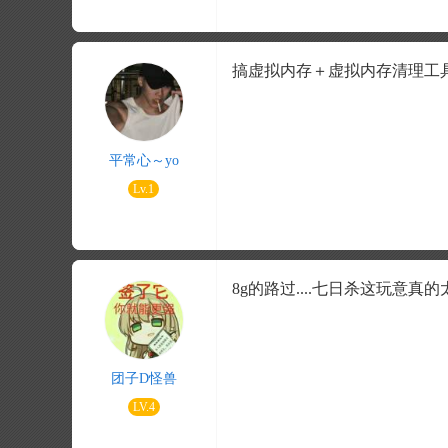
搞虚拟内存＋虚拟内存清理工具
平常心～yo
Lv.1
8g的路过....七日杀这玩意
团子D怪兽
LV.4