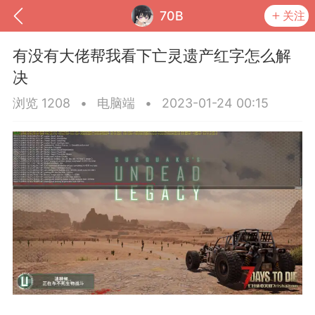
70B
关注
有没有大佬帮我看下亡灵遗产红字怎么解
决
浏览 1208
•
电脑端
•
2023-01-24 00:15
到
我的钱包
道具
排行榜
流
MOD下载
攻略教程
联机招募