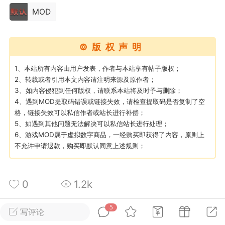
MOD
英雄大人
Lv.8
25-02-10 15:45
电脑端
其他&工具
©版权声明
禁止发布联机可用的作弊模组，
严查卖挂
1、本站所有内容由用户发表，作者与本站享有帖子版权；
用单机辅助引流私下售卖服务器外挂！
2、转载或者引用本文内容请注明来源及原作者；
机作弊模组的发布规范近期收到一些信息
3、如内容侵犯到任何版权，请联系本站将及时予与删除；
些作弊模组在联机服务器使用,为了维护游
4、遇到MOD提取码错误或链接失效，请检查提取码是否复制了空
格，链接失效可以私信作者或站长进行补偿；
色环境，中文网特此发布以下声明，规范
5、如遇到其他问题无法解决可以私信站长进行处理；
模组的发布行为：1. *...
6、游戏MOD属于虚拟数字商品，一经购买即获得了内容，原则上
不允许申请退款，购买即默认同意上述规则；
武汉
72
2.21w
0
1.2k
5
写评论
英雄大人
Lv.8