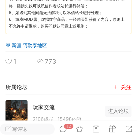
格，链接失效可以私信作者或站长进行补偿；
5、如遇到其他问题无法解决可以私信站长进行处理；
英雄大人
Lv.8
6、游戏MOD属于虚拟数字商品，一经购买即获得了内容，原则上
25-02-10 15:45
电脑端
其他&工具
不允许申请退款，购买即默认同意上述规则；
禁止发布联机可用的作弊模组，
严查卖挂
用单机辅助引流私下售卖服务器外挂！
新疆·阿勒泰地区
机作弊模组的发布规范近期收到一些信息
1
773
些作弊模组在联机服务器使用,为了维护游
色环境，中文网特此发布以下声明，规范
模组的发布行为：1. *...
所属论坛
关注
武汉
72
2.24w
玩家交流
进入论坛
2106成员
15498内容
12
写评论
英雄大人
Lv.8
为七日杀玩家提供交流、提问、分享平台。发帖请