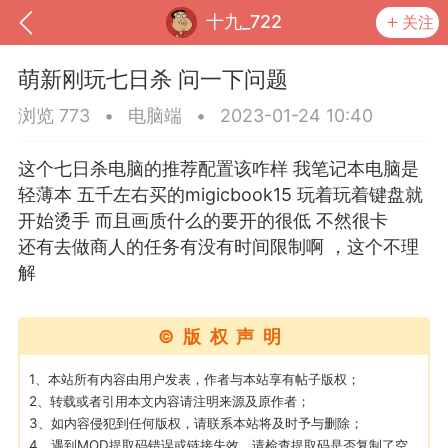
十九_722
关注
萌新刚玩七日杀 问一下问题
浏览 773
•
电脑端
•
2023-01-24 10:40
这个七日杀电脑的推荐配置该咋样 我笔记本电脑是
轻薄本 五千左右买的migicbook15 玩着玩着键盘就
开始烫手 而且画质什么的要开的很低 不然很卡
还有去做商人的任务有没有时间限制啊 ，这个不理
解
到
我的钱包
道具
排行榜
©版权声明
1、本站所有内容由用户发表，作者与本站享有帖子版权；
2、转载或者引用本文内容请注明来源及原作者；
流
MOD下载
攻略教程
联机招募
3、如内容侵犯到任何版权，请联系本站将及时予与删除；
4、遇到MOD提取码错误或链接失效，请检查提取码是否复制了空