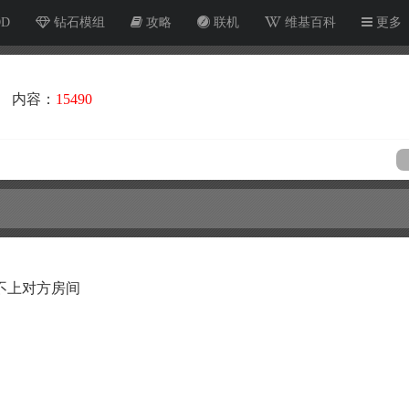
OD
钻石模组
攻略
联机
维基百科
更多
内容：
15490
不上对方房间