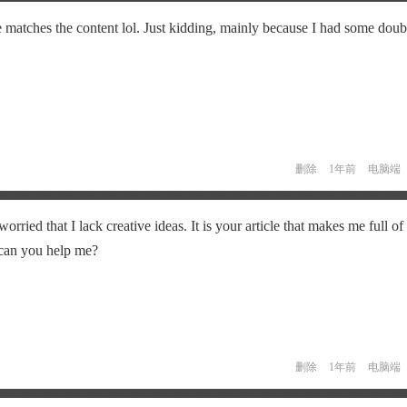
icle matches the content lol. Just kidding, mainly because I had some doubt
删除
1年前
电脑端
rried that I lack creative ideas. It is your article that makes me full o
 can you help me?
删除
1年前
电脑端