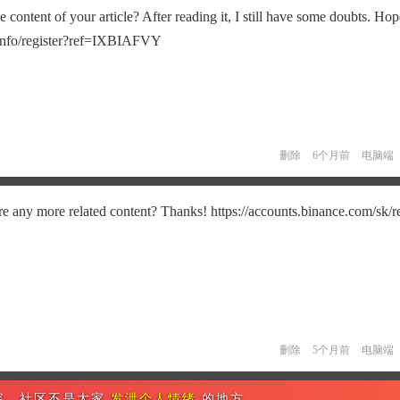
 content of your article? After reading it, I still have some doubts. Ho
.info/register?ref=IXBIAFVY
删除
6个月前
电脑端
here any more related content? Thanks! https://accounts.binance.com/sk/re
删除
5个月前
电脑端
容，社区不是大家
发泄个人情绪
的地方