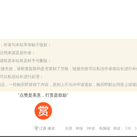
表，作者与本站享有帖子版权；
请注明来源及原作者；
，请联系本站将及时予与删除；
或链接失效，请检查提取码是否复制了空格，链接失效可以私信作者或站长进行补
决可以私信站长进行处理；
字商品，一经购买即获得了内容，原则上不允许申请退款，购买即默认同意上述规
"点赞是美意，打赏是鼓励"
江苏·南京
拉黑
举报
3年前
电脑端
阅读： 539