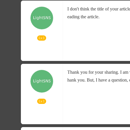
I don't think the title of your art
eading the article.
Lv.1
Thank you for your sharing. I am wo
hank you. But, I have a question,
Lv.1