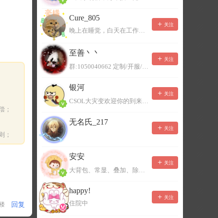
Cure_805
关注
晚上在睡觉，白天在工作，不一定能及时回复，有事可以留言！
至善丶丶
关注
群:1050040662 定制/开服/地图制作/价格公道
银河
关注
CSOL大灾变欢迎你的到来。QQ群：967780922
偿；
无名氏_217
关注
则；
安安
关注
大背包、常显、叠加、除草树，唯一作者QQ383125283
happy!
关注
住院中
回复
1楼