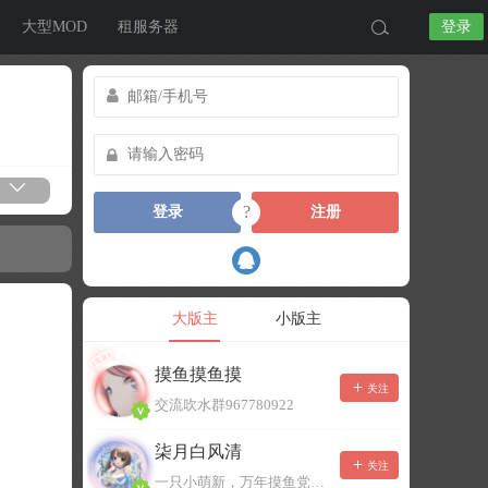
大型MOD
租服务器
登录
?
登录
注册
大版主
小版主
摸鱼摸鱼摸
关注
交流吹水群967780922
柒月白风清
关注
一只小萌新，万年摸鱼党！已经脱坑了。。。