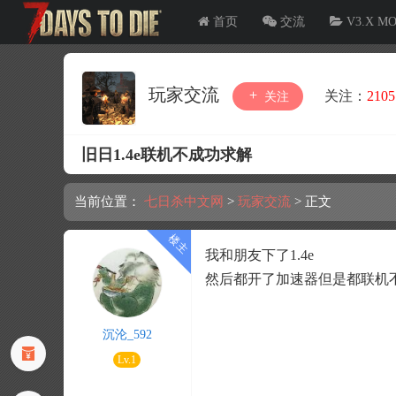
首页
交流
V3.X M
玩家交流
关注：
2105
关注
旧日1.4e联机不成功求解
当前位置：
七日杀中文网
>
玩家交流
>
正文
我和朋友下了1.4e
然后都开了加速器但是都联机
沉沦_592
Lv.1