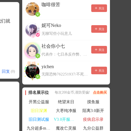
咖啡很苦
关注
我们就
妮可Neko
关注
无聊写些小玩意儿
社会你小七
关注
代表作：七日杀反作弊、七日杀云黑、七日杀BOT、七日杀云商城
yichen
关注
回复
(0)
无限恐怖762251937/不死者末日1080207504
排名展示位
每次200金币,谨防受骗!
点击购买
开黑公益服
绝望末日
摸鱼服
旧日深渊
大枣纯净服
陌离3.0新开
旧日测试服
V3.0开服联机
疫病启示录
九分超多mod群
魔改亡灵服
九分公益群