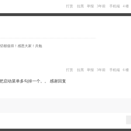
打赏
拉黑
举报
3年前
手机端
4 楼
切都值得！感恩大家！共勉
打赏
拉黑
举报
3年前
手机端
6 楼
我把启动菜单多勾掉一个。。 感谢回复