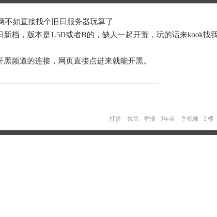
俩不如直接找个旧日服务器玩算了
新档，版本是1.5D或者B的，缺人一起开荒，玩的话来kook找
ZsYo ←这是开黑频道的连接，网页直接点进来就能开黑。
打赏
拉黑
举报
3年前
手机端
2 楼