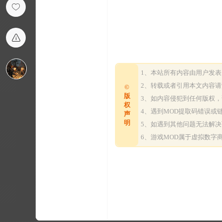
1、本站所有内容由用户发
2、转载或者引用本文内容
©
版
3、如内容侵犯到任何版权
权
4、遇到MOD提取码错误
声
明
5、如遇到其他问题无法解
6、游戏MOD属于虚拟数