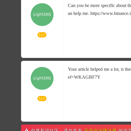
Can you be more specific about the
an help me. https://www.binance
Lv.1
Your article helped me a lot, is t
ef=WKAGBF7Y
Lv.1
创建和谐社区，请勿发表
不符合法律法规
的内