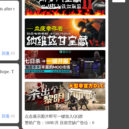
s after r
回复
(0)
f hope. T
回复
(0)
点击展示图片即可一键加入QQ群
赞助广告：100R/月 目前空缺广告位：0