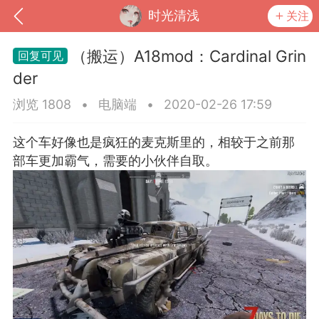
时光清浅
关注
（搬运）A18mod：Cardinal Grin
der
浏览 1808
•
电脑端
•
2020-02-26 17:59
这个车好像也是疯狂的麦克斯里的，相较于之前那
部车更加霸气，需要的小伙伴自取。
到
我的钱包
道具
排行榜
流
MOD下载
攻略教程
联机招募