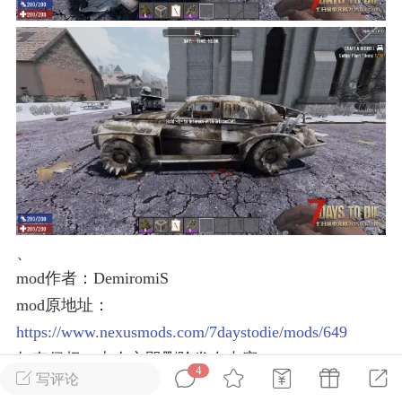
英雄大人
Lv.8
25-02-10 15:45
电脑端
其他&工具
禁止发布联机可用的作弊模组，
严查卖挂
用单机辅助引流私下售卖服务器外挂！
机作弊模组的发布规范近期收到一些信息
些作弊模组在联机服务器使用,为了维护游
色环境，中文网特此发布以下声明，规范
模组的发布行为：1. *...
、
武汉
mod作者：DemiromiS
mod原地址：
72
2.21w
https://www.nexusmods.com/7daystodie/mods/649
如有侵权，本人立即删除发布内容
4
写评论
英雄大人
Lv.8