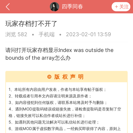
四季同春
关注
玩家存档打不开了
浏览 582
•
手机端
•
2023-02-01 13:59
请问打开玩家存档显示lndex was outside the
bounds of the array怎么办
©版权声明
1、本站所有内容由用户发表，作者与本站享有帖子版权；
2、转载或者引用本文内容请注明来源及原作者；
到
我的钱包
道具
排行榜
3、如内容侵犯到任何版权，请联系本站将及时予与删除；
4、遇到MOD提取码错误或链接失效，请检查提取码是否复制了空
格，链接失效可以私信作者或站长进行补偿；
5、如遇到其他问题无法解决可以私信站长进行处理；
流
MOD下载
攻略教程
联机招募
6、游戏MOD属于虚拟数字商品，一经购买即获得了内容，原则上