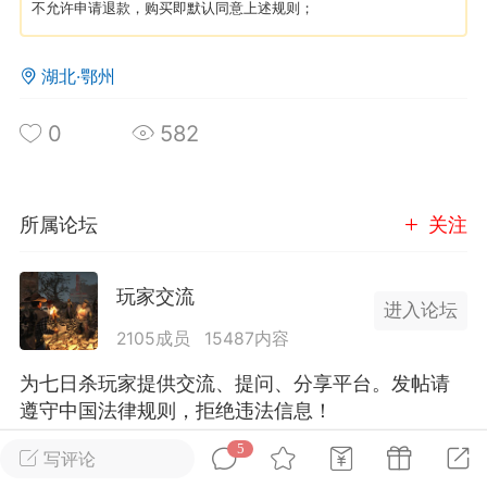
不允许申请退款，购买即默认同意上述规则；
英雄大人
Lv.8
湖北·鄂州
25-02-10 15:45
电脑端
其他&工具
禁止发布联机可用的作弊模组，
严查卖挂
0
582
用单机辅助引流私下售卖服务器外挂！
机作弊模组的发布规范近期收到一些信息
些作弊模组在联机服务器使用,为了维护游
所属论坛
关注
色环境，中文网特此发布以下声明，规范
模组的发布行为：1. *...
玩家交流
进入论坛
武汉
2105成员
15487内容
72
2.2w
为七日杀玩家提供交流、提问、分享平台。发帖请
遵守中国法律规则，拒绝违法信息！
5
写评论
英雄大人
Lv.8
全部 5
只看作者
正序