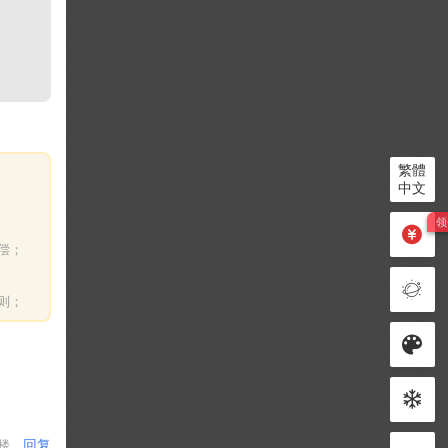
繁體
中文
偿；
则；
回复
1楼