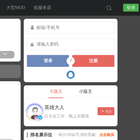
大型MOD
租服务器
登录
?
登录
注册
大版主
小版主
英雄大人
关注
白天在工作，晚上在睡觉，有事可以留言，不一定能及时回复！
排名展示位
每次200金币,谨防受骗!
点击购买