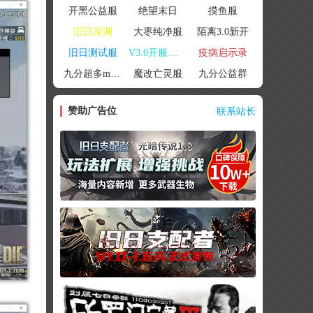
开黑公益服
绝望末日
摸鱼服
旧日深渊
大枣纯净服
陌离3.0新开
旧日测试服
V3.0开服联机
疫病启示录
九分超多mod群
魔改亡灵服
九分公益群
赞助广告位
联系站长