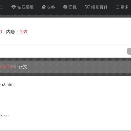
OD
钻石模组
攻略
联机
维基百科
更多
3
内容：
339
18MOD
>
正文
052.html
下~~