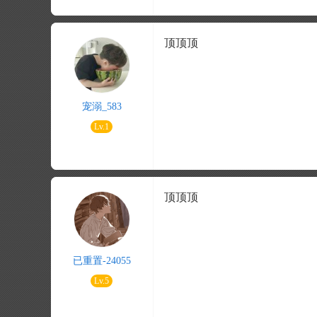
顶顶顶
宠溺_583
Lv.1
顶顶顶
已重置-24055
Lv.5