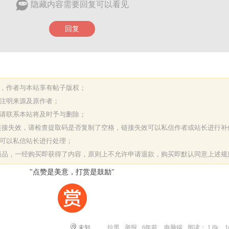
隐藏内容需要回复可以看见
回复
表，作者与本站享有帖子版权；
请注明来源及原作者；
，请联系本站将及时予与删除；
或链接失效，请检查提取码是否复制了空格，链接失效可以私信作者或站长进行补
决可以私信站长进行处理；
字商品，一经购买即获得了内容，原则上不允许申请退款，购买即默认同意上述规
"点赞是美意，打赏是鼓励"
未知
拉黑
举报
6年前
电脑端
阅读： 1.8k