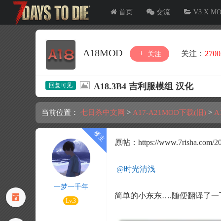
首页
交流
V3.X M
A18MOD
关注：
2700
关注
A18.3B4 吉利服模组 汉化
当前位置：
七日杀中文网
>
A17-A21MOD下载(旧)
>
A
原帖：
https://www.7risha.com/2
@时光清浅
一梦一千年
简单的小东东….随便翻译了一
Lv.3