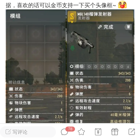
据，喜欢的话可以金币支持一下买个头像框~
英雄大人
Lv.8
25-02-10 15:45
电脑端
其他&工具
禁止发布联机可用的作弊模组，
严查卖挂
用单机辅助引流私下售卖服务器外挂！
机作弊模组的发布规范近期收到一些信息
些作弊模组在联机服务器使用,为了维护游
色环境，中文网特此发布以下声明，规范
模组的发布行为：1. *...
武汉
72
2.21w
78
写评论
英雄大人
Lv.8