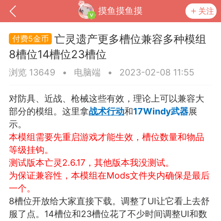
摸鱼摸鱼摸
关注
亡灵遗产更多槽位兼容多种模组
5金币
8槽位14槽位23槽位
浏览 13649
•
电脑端
•
2023-02-08 11:55
对防具、近战、枪械这些有效，理论上可以兼容大
部分的模组。这里拿
战术行动
和
17Windy武器
展
示。
本模组需要先重启游戏才能生效，
槽位数量和物品
等级挂钩。
到
我的钱包
道具
排行榜
测试版本亡灵2.6.17，其他版本我没测试。
为保证兼容性，本模组在Mods文件夹内确保是最后
一个。
8槽位开放给大家直接下载。调整了UI让它看上去舒
流
MOD下载
攻略教程
联机招募
服了点。14槽位和23槽位花了不少时间调整UI和数