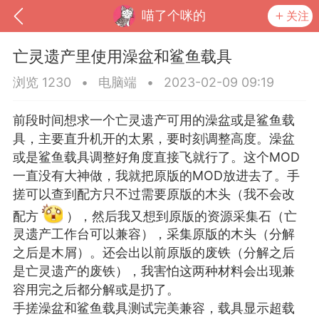
喵了个咪的
关注
亡灵遗产里使用澡盆和鲨鱼载具
浏览 1230
•
电脑端
•
2023-02-09 09:19
前段时间想求一个亡灵遗产可用的澡盆或是鲨鱼载
具，主要直升机开的太累，要时刻调整高度。澡盆
或是鲨鱼载具调整好角度直接飞就行了。这个MOD
一直没有大神做，我就把原版的MOD放进去了。手
搓可以查到配方只不过需要原版的木头（我不会改
配方
），然后我又想到原版的资源采集石（亡
到
我的钱包
道具
排行榜
灵遗产工作台可以兼容），采集原版的木头（分解
之后是木屑）。还会出以前原版的废铁（分解之后
是亡灵遗产的废铁），我害怕这两种材料会出现兼
容用完之后都分解或是扔了。
流
MOD下载
攻略教程
联机招募
手搓澡盆和鲨鱼载具测试完美兼容，载具显示超载