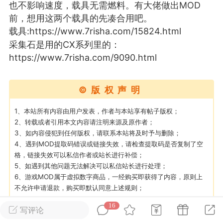
也不影响速度，载具无需燃料。有大佬做出MOD
前，想用这两个载具的先凑合用吧。
英雄大人
Lv.8
载具:https://www.7risha.com/15824.html
 17:51
电脑端
其他&工具
采集石是用的CX系列里的：
https://www.7risha.com/9090.html
日杀 模组安装/管理工具v1.1.0 测试版发
中文网 · 本地模组管理工具把压缩包拖进
©版权声明
下的交给管理器七日杀MOD管理器是一款
1、本站所有内容由用户发表，作者与本站享有帖子版权；
七日杀》的轻量级本地工具。从目录识
2、转载或者引用本文内容请注明来源及原作者；
缩包分析，到安装、启停、...
3、如内容侵犯到任何版权，请联系本站将及时予与删除；
4、遇到MOD提取码错误或链接失效，请检查提取码是否复制了空
格，链接失效可以私信作者或站长进行补偿；
5、如遇到其他问题无法解决可以私信站长进行处理；
6、游戏MOD属于虚拟数字商品，一经购买即获得了内容，原则上
+4
不允许申请退款，购买即默认同意上述规则；
武汉
16
写评论
山东·青岛