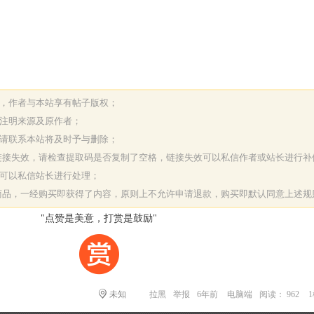
表，作者与本站享有帖子版权；
请注明来源及原作者；
，请联系本站将及时予与删除；
或链接失效，请检查提取码是否复制了空格，链接失效可以私信作者或站长进行补
决可以私信站长进行处理；
字商品，一经购买即获得了内容，原则上不允许申请退款，购买即默认同意上述规
"点赞是美意，打赏是鼓励"
未知
拉黑
举报
6年前
电脑端
阅读： 962