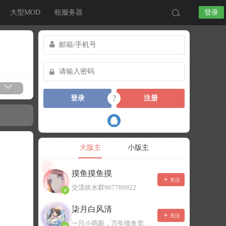
大型MOD
租服务器
登录
?
登录
注册
大版主
小版主
摸鱼摸鱼摸
关注
交流吹水群967780922
柒月白风清
关注
一只小萌新，万年摸鱼党！已经脱坑了。。。