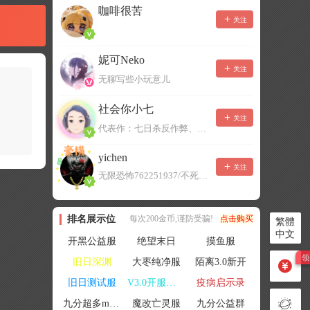
咖啡很苦
关注
妮可Neko
关注
无聊写些小玩意儿
社会你小七
关注
代表作：七日杀反作弊、七日杀云黑、七日杀BOT、七日杀云商城
yichen
关注
无限恐怖762251937/不死者末日1080207504
排名展示位
每次200金币,谨防受骗!
点击购买
繁體
中文
开黑公益服
绝望末日
摸鱼服
旧日深渊
大枣纯净服
陌离3.0新开
旧日测试服
V3.0开服联机
疫病启示录
九分超多mod群
魔改亡灵服
九分公益群