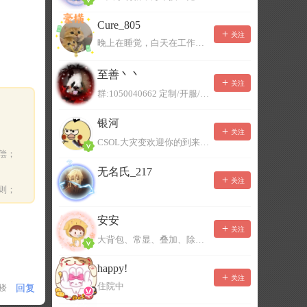
Cure_805
关注
晚上在睡觉，白天在工作，不一定能及时回复，有事可以留言！
至善丶丶
关注
群:1050040662 定制/开服/地图制作/价格公道
银河
关注
CSOL大灾变欢迎你的到来。QQ群：967780922
偿；
无名氏_217
关注
则；
安安
关注
大背包、常显、叠加、除草树，唯一作者QQ383125283
happy!
关注
住院中
回复
1楼