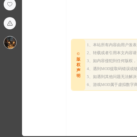
1、本站所有内容由用户发
2、转载或者引用本文内容
©
版
3、如内容侵犯到任何版权
权
4、遇到MOD提取码错误
声
明
5、如遇到其他问题无法解
6、游戏MOD属于虚拟数