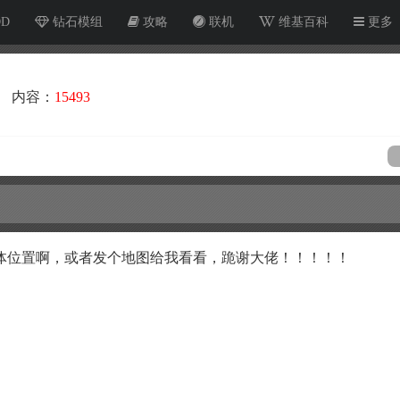
OD
钻石模组
攻略
联机
维基百科
更多
内容：
15493
体位置啊，或者发个地图给我看看，跪谢大佬！！！！！