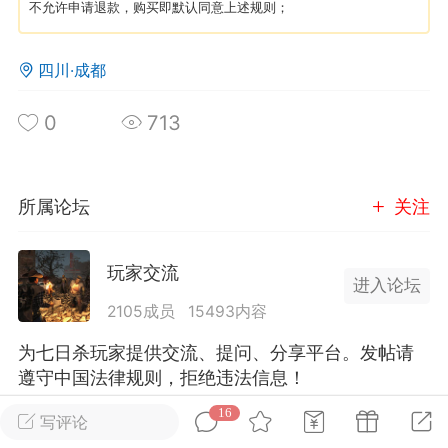
不允许申请退款，购买即默认同意上述规则；
英雄大人
Lv.8
四川·成都
25-02-10 15:45
电脑端
其他&工具
禁止发布联机可用的作弊模组，
严查卖挂
0
713
用单机辅助引流私下售卖服务器外挂！
机作弊模组的发布规范近期收到一些信息
些作弊模组在联机服务器使用,为了维护游
所属论坛
关注
色环境，中文网特此发布以下声明，规范
模组的发布行为：1. *...
玩家交流
进入论坛
武汉
2105成员
15493内容
72
2.22w
为七日杀玩家提供交流、提问、分享平台。发帖请
遵守中国法律规则，拒绝违法信息！
16
写评论
英雄大人
Lv.8
全部 16
只看作者
正序