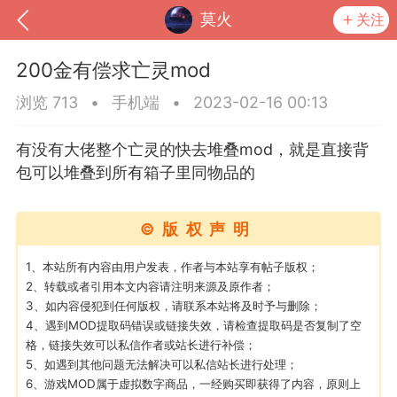
莫火
关注
200金有偿求亡灵mod
浏览 713
•
手机端
•
2023-02-16 00:13
有没有大佬整个亡灵的快去堆叠mod，就是直接背
包可以堆叠到所有箱子里同物品的
©版权声明
1、本站所有内容由用户发表，作者与本站享有帖子版权；
2、转载或者引用本文内容请注明来源及原作者；
到
我的钱包
道具
排行榜
3、如内容侵犯到任何版权，请联系本站将及时予与删除；
4、遇到MOD提取码错误或链接失效，请检查提取码是否复制了空
格，链接失效可以私信作者或站长进行补偿；
5、如遇到其他问题无法解决可以私信站长进行处理；
流
MOD下载
攻略教程
联机招募
6、游戏MOD属于虚拟数字商品，一经购买即获得了内容，原则上