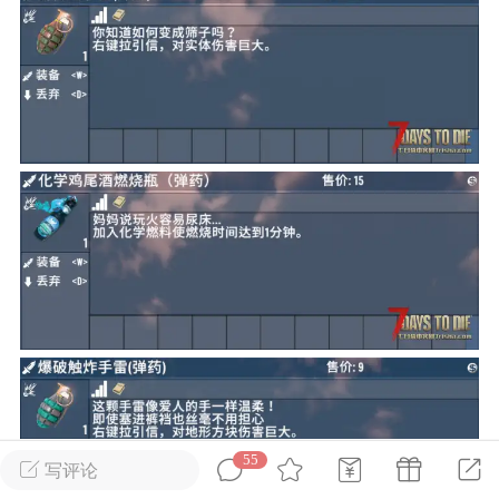
英雄大人
Lv.8
25-02-10 15:45
电脑端
其他&工具
禁止发布联机可用的作弊模组，
严查卖挂
用单机辅助引流私下售卖服务器外挂！
机作弊模组的发布规范近期收到一些信息
些作弊模组在联机服务器使用,为了维护游
色环境，中文网特此发布以下声明，规范
模组的发布行为：1. *...
武汉
72
2.21w
55
写评论
英雄大人
Lv.8