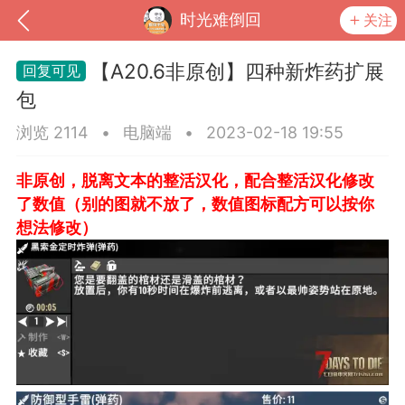
时光难倒回
关注
【A20.6非原创】四种新炸药扩展
包
浏览 2114
•
电脑端
•
2023-02-18 19:55
非原创，脱离文本的整活汉化，配合整活汉化修改
了数值（别的图就不放了，数值图标配方可以按你
想法修改）
到
我的钱包
道具
排行榜
流
MOD下载
攻略教程
联机招募