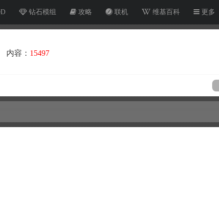
OD
钻石模组
攻略
联机
维基百科
更多
内容：
15497