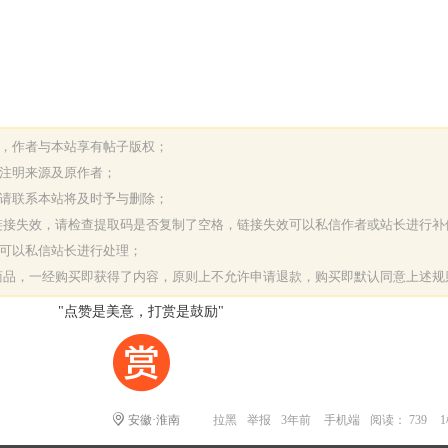
表，作者与本站享有帖子版权；
请注明来源及原作者；
，请联系本站将及时予与删除；
或链接失效，请检查提取码是否复制了空格，链接失效可以私信作者或站长进行补
决可以私信站长进行处理；
字商品，一经购买即获得了内容，原则上不允许申请退款，购买即默认同意上述规
"点赞是美意，打赏是鼓励"
安徽·淮南
拉黑
举报
3年前
手机端
阅读： 739