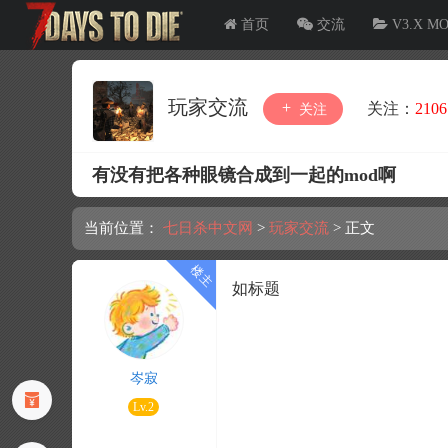
首页
交流
V3.X M
玩家交流
关注：
2106
关注
有没有把各种眼镜合成到一起的mod啊
当前位置：
七日杀中文网
>
玩家交流
>
正文
如标题
岑寂
Lv.2