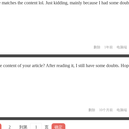
icle matches the content lol. Just kidding, mainly because I had some doubt
删除
1年前
电脑端
 content of your article? After reading it, I still have some doubts. Ho
删除
10个月前
电脑端
2
到第
页
确定