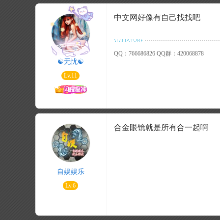
中文网好像有自己找找吧
QQ：766686826 QQ群：420068878
☯无忧☯
Lv.11
合金眼镜就是所有合一起啊
自娱娱乐
Lv.6