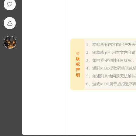
1、本站所有内容由用户发
2、转载或者引用本文内容
©
版
3、如内容侵犯到任何版权
权
4、遇到MOD提取码错误
声
明
5、如遇到其他问题无法解
6、游戏MOD属于虚拟数