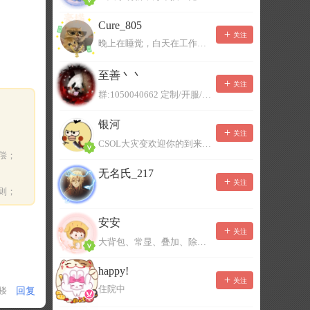
Cure_805
关注
晚上在睡觉，白天在工作，不一定能及时回复，有事可以留言！
至善丶丶
关注
群:1050040662 定制/开服/地图制作/价格公道
银河
关注
CSOL大灾变欢迎你的到来。QQ群：967780922
偿；
无名氏_217
关注
则；
安安
关注
大背包、常显、叠加、除草树，唯一作者QQ383125283
happy!
关注
住院中
回复
1楼