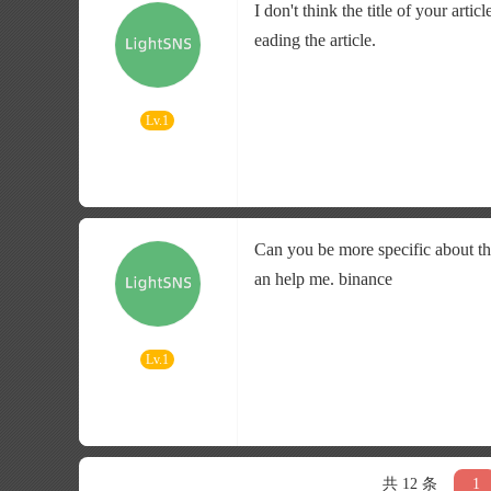
I don't think the title of your art
eading the article.
Lv.1
Can you be more specific about the
an help me.
binance
Lv.1
共 12 条
1