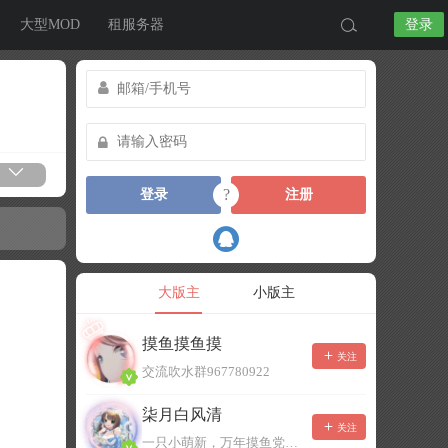
大型MOD
租服务器
登录
?
登录
注册
大版主
小版主
摸鱼摸鱼摸
关注
交流吹水群967780922
柒月白风清
关注
一只小萌新，万年摸鱼党！已经脱坑了。。。