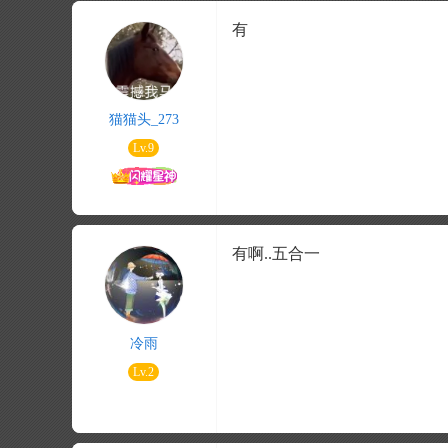
有
猫猫头_273
Lv.9
有啊..
五合一
冷雨
Lv.2