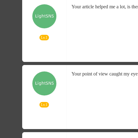
Your article helped me a lot, is t
Lv.1
Your point of view caught my eye 
Lv.1