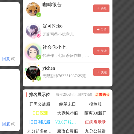
咖啡很苦
关注
妮可Neko
关注
无聊写些小玩意儿
社会你小七
关注
代表作：七日杀反作弊、七日杀云黑、七日杀BOT、七日杀云商城
回复
(0)
yichen
关注
无限恐怖762251937/不死者末日1080207504
排名展示位
每次200金币,谨防受骗!
点击购买
开黑公益服
绝望末日
摸鱼服
旧日深渊
大枣纯净服
陌离3.0新开
旧日测试服
V3.0开服联机
疫病启示录
回复
(0)
九分超多mod群
魔改亡灵服
九分公益群