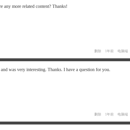
here any more related content? Thanks!
删除
1年前
电脑端
and was very interesting. Thanks. I have a question for you.
删除
1年前
电脑端