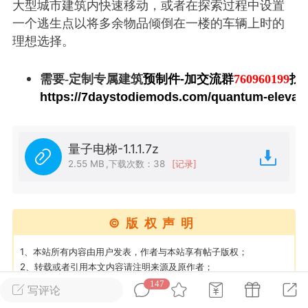
大型城市建筑内快速移动，或者在探索过程中设置
一个逃生点以将多余物品倾倒在一楼的车辆上时的
英雄大人
Lv.8
理想选择。
25-02-10 15:45
电脑端
其他&工具
需要-定制专属
建筑
预制件-加交流群
760960199
找
禁止发布联机可用的作弊模组，
严查卖挂
https://7daystodiemods.com/quantum-elevato
用单机辅助引流私下售卖服务器外挂！
机作弊模组的发布规范近期收到一些信息
些作弊模组在联机服务器使用,为了维护游
量子电梯-1.1.1.7z
色环境，中文网特此发布以下声明，规范
2.55 MB
,
下载次数：38
[记录]
模组的发布行为：1. *...
武汉
©版权声明
72
2.22w
1、本站所有内容由用户发表，作者与本站享有帖子版权；
2、转载或者引用本文内容请注明来源及原作者；
3、如内容侵犯到任何版权，请联系本站将及时予与删除；
147
写评论
英雄大人
Lv.8
4、遇到MOD提取码错误或链接失效，请检查提取码是否复制了空