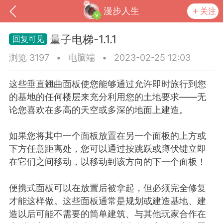
漫步人生
关注
量子电梯-1.1.1
浏览 3197
•
电脑端
•
2023-02-25 12:03
这些垂直翘曲面板使您能够通过允许即时旅行到您
的基地的任何楼层来充分利用您的土地要求——无
论您喜欢在多高的天空或多深的地面上建造。
如果您将其中一个面板放置在另一个面板的上方或
下方任意距离处，您可以通过按跳跃或蹲伏键立即
在它们之间移动，以移动到该方向的下一个面板！
到
我的钱包
道具
排行榜
便携式面板可以在放置后被拿起，但必须完全修复
才能这样做。这些面板通常是规划或建造基地、建
流
MOD下载
攻略教程
联机招募
造以后可能不需要的简单建筑、与其他玩家合作在