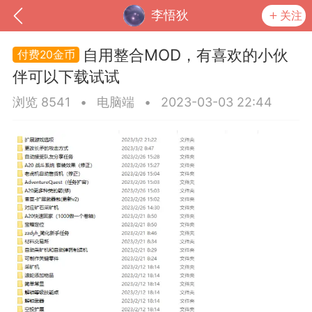
李悟狄
关注
自用整合MOD，有喜欢的小伙
20金币
伴可以下载试试
浏览 8541
•
电脑端
•
2023-03-03 22:44
到
我的钱包
道具
排行榜
流
MOD下载
攻略教程
联机招募