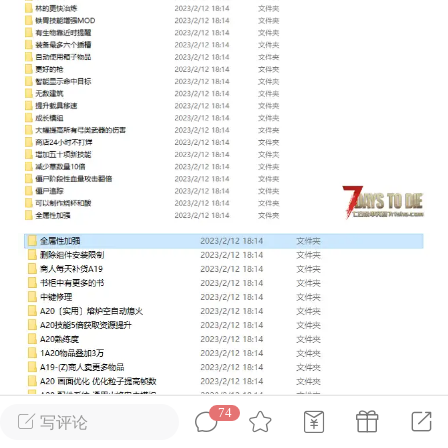
英雄大人
Lv.8
25-02-10 15:45
电脑端
其他&工具
禁止发布联机可用的作弊模组，
严查卖挂
用单机辅助引流私下售卖服务器外挂！
机作弊模组的发布规范近期收到一些信息
些作弊模组在联机服务器使用,为了维护游
色环境，中文网特此发布以下声明，规范
模组的发布行为：1. *...
武汉
72
2.22w
74
写评论
英雄大人
Lv.8