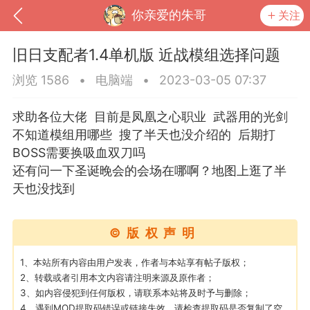
你亲爱的朱哥
关注
旧日支配者1.4单机版 近战模组选择问题
浏览 1586
•
电脑端
•
2023-03-05 07:37
求助各位大佬 目前是凤凰之心职业 武器用的光剑
不知道模组用哪些 搜了半天也没介绍的 后期打
BOSS需要换吸血双刀吗
还有问一下圣诞晚会的会场在哪啊？地图上逛了半
天也没找到
到
我的钱包
道具
排行榜
©版权声明
1、本站所有内容由用户发表，作者与本站享有帖子版权；
2、转载或者引用本文内容请注明来源及原作者；
流
MOD下载
攻略教程
联机招募
3、如内容侵犯到任何版权，请联系本站将及时予与删除；
4、遇到MOD提取码错误或链接失效，请检查提取码是否复制了空