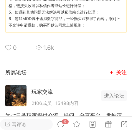
格，链接失效可以私信作者或站长进行补偿；
5、如遇到其他问题无法解决可以私信站长进行处理；
英雄大人
Lv.8
6、游戏MOD属于虚拟数字商品，一经购买即获得了内容，原则上
25-02-10 15:45
电脑端
其他&工具
不允许申请退款，购买即默认同意上述规则；
禁止发布联机可用的作弊模组，
严查卖挂
用单机辅助引流私下售卖服务器外挂！
0
1.6k
机作弊模组的发布规范近期收到一些信息
些作弊模组在联机服务器使用,为了维护游
色环境，中文网特此发布以下声明，规范
所属论坛
关注
模组的发布行为：1. *...
武汉
玩家交流
进入论坛
72
2.23w
2106成员
15498内容
为七日杀玩家提供交流、提问、分享平台。发帖请
9
遵守中国法律规则，拒绝违法信息！
写评论
英雄大人
Lv.8