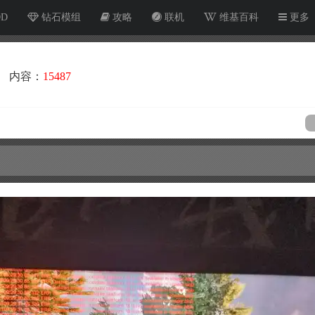
OD
钻石模组
攻略
联机
维基百科
更多
内容：
15487