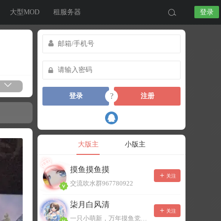
大型MOD
租服务器
登录
?
登录
注册
大版主
小版主
摸鱼摸鱼摸
关注
交流吹水群967780922
柒月白风清
关注
一只小萌新，万年摸鱼党！已经脱坑了。。。