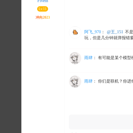
Fiveth
Lv.11
阿飞_970
：
@王_151
不是
玩，但是几分钟就弹报错
雨肆
：
有可能是某个模型
雨肆
：
你们是联机？你进