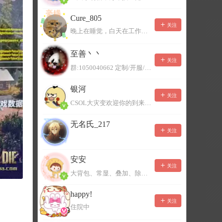
Cure_805
关注
晚上在睡觉，白天在工作，不一定能及时回复，有事可以留言！
至善丶丶
关注
群:1050040662 定制/开服/地图制作/价格公道
银河
关注
CSOL大灾变欢迎你的到来。QQ群：967780922
无名氏_217
关注
安安
关注
大背包、常显、叠加、除草树，唯一作者QQ383125283
happy!
关注
住院中