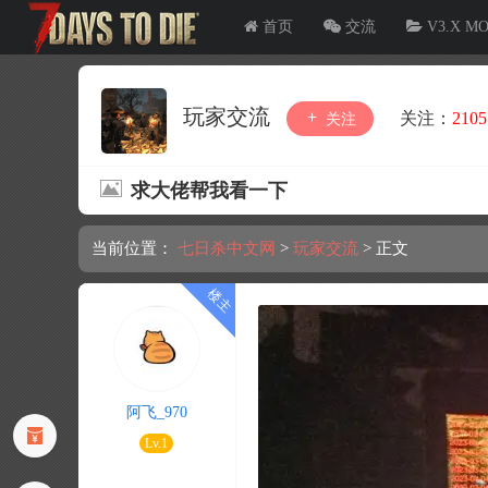
首页
交流
V3.X M
玩家交流
关注：
2105
关注
求大佬帮我看一下
当前位置：
七日杀中文网
>
玩家交流
>
正文
阿飞_970
Lv.1