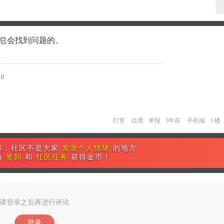
，总会找到问题的。
0
打赏
拉黑
举报
3年前
手机端
3 楼
容，社区不是大家
发泄个人情绪
的地方
做
签到
和
社区任务
获得金币！
请登录之后再进行评论
登录