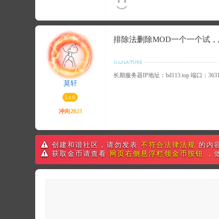
排除法删除MOD一个一个试
长期服务器IP地址：bd113.top 端口：3631
莫轩
Lv.6
创建和谐社区，请勿发表
不符合法律法规
的内
获取金币请查看
网页右侧悬浮栏领金币按钮
，