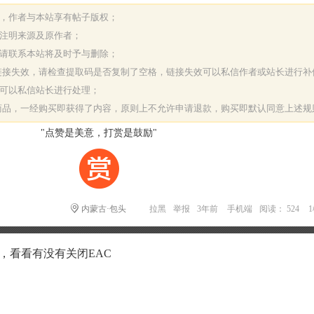
表，作者与本站享有帖子版权；
请注明来源及原作者；
，请联系本站将及时予与删除；
或链接失效，请检查提取码是否复制了空格，链接失效可以私信作者或站长进行补
决可以私信站长进行处理；
字商品，一经购买即获得了内容，原则上不允许申请退款，购买即默认同意上述规
"点赞是美意，打赏是鼓励"
内蒙古·包头
拉黑
举报
3年前
手机端
阅读： 524
，看看有没有关闭EAC