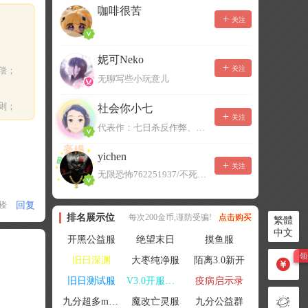
咖啡很苦
关注
妮可Neko
关注
偿；
无聊写些小玩意儿
则；
社会你小七
关注
代表作：七日杀反作弊、七日杀云黑、七日杀BOT、七日杀云商城
yichen
关注
无限恐怖762251937/不死者末日1080207504
回复
1楼
排名展示位
每次200金币,谨防受骗!
点击购买
繁體
中文
开黑公益服
绝望末日
摸鱼服
旧日深渊
大枣纯净服
陌离3.0新开
旧日测试服
V3.0开服联机
疫病启示录
九分超多mod群
魔改亡灵服
九分公益群