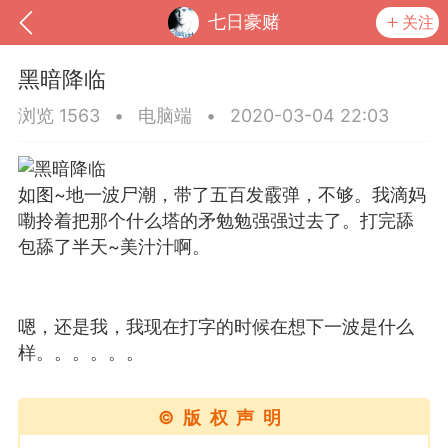
七日豪赌
关注
黑暗降临
浏览 1563
•
电脑端
•
2020-03-04 22:03
如图~地一波尸潮，带了五百发霰弹，不够。我滴妈
嘞拎着把那个什么塔的矛勉勉强强过去了。打完舔
包舔了半天~美汁汁啊。
到
我的钱包
道具
排行榜
嗯，还是我，我现在打字的时候在想下一波是什么
样。。。。。。
©版权声明
流
MOD下载
攻略教程
联机招募