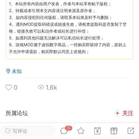
1、本站所有内容由用户发表，作者与本站享有帖子版权；
2、转载或者引用本文内容请注明来源及原作者；
英雄大人
Lv.8
3、如内容侵犯到任何版权，请联系本站将及时予与删除；
4、遇到MOD提取码错误或链接失效，请检查提取码是否复制了空
 17:51
电脑端
其他&工具
格，链接失效可以私信作者或站长进行补偿；
七日杀 模组安装/管理工具v1.1.0
模组管理器
5、如遇到其他问题无法解决可以私信站长进行处理；
布 支持WIN10-WIN11
6、游戏MOD属于虚拟数字商品，一经购买即获得了内容，原则上
不允许申请退款，购买即默认同意上述规则；
 MOD 管理器专为新手小白准备，让安装
 MOD 变得更简单不会手动查找目录？不
MOD 应该放在哪里？担心安装错误影响游
未知
..
0
1.6k
所属论坛
关注
武汉
5
写评论
玩家交流
进入论坛