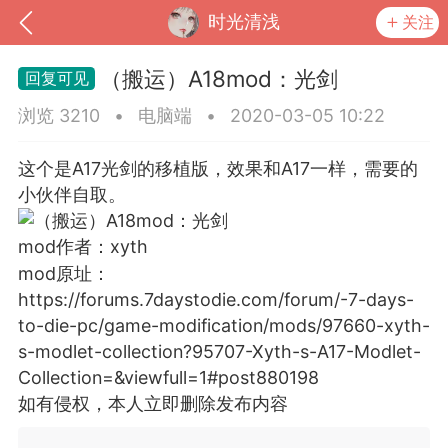
时光清浅
关注
（搬运）A18mod：光剑
浏览 3210
•
电脑端
•
2020-03-05 10:22
这个是A17光剑的移植版，效果和A17一样，需要的
小伙伴自取。
mod作者：xyth
mod原址：
https://forums.7daystodie.com/forum/-7-days-
to-die-pc/game-modification/mods/97660-xyth-
到
我的钱包
道具
排行榜
s-modlet-collection?95707-Xyth-s-A17-Modlet-
Collection=&viewfull=1#post880198
如有侵权，本人立即删除发布内容
流
MOD下载
攻略教程
联机招募