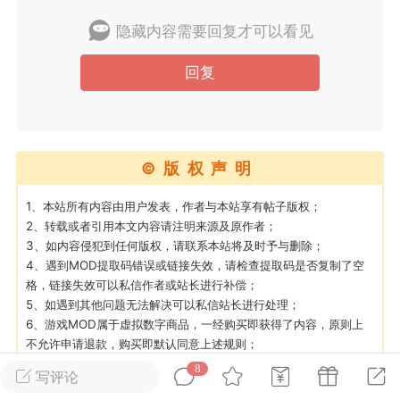
隐藏内容需要回复才可以看见
英雄大人
Lv.8
回复
25-02-10 15:45
电脑端
其他&工具
禁止发布联机可用的作弊模组，
严查卖挂
用单机辅助引流私下售卖服务器外挂！
机作弊模组的发布规范近期收到一些信息
©版权声明
些作弊模组在联机服务器使用,为了维护游
色环境，中文网特此发布以下声明，规范
1、本站所有内容由用户发表，作者与本站享有帖子版权；
模组的发布行为：1. *...
2、转载或者引用本文内容请注明来源及原作者；
3、如内容侵犯到任何版权，请联系本站将及时予与删除；
4、遇到MOD提取码错误或链接失效，请检查提取码是否复制了空
武汉
格，链接失效可以私信作者或站长进行补偿；
5、如遇到其他问题无法解决可以私信站长进行处理；
72
2.23w
6、游戏MOD属于虚拟数字商品，一经购买即获得了内容，原则上
不允许申请退款，购买即默认同意上述规则；
8
写评论
英雄大人
Lv.8