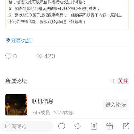
格，链接失效可以私信作者或站长进行补偿；
5、如遇到其他问题无法解决可以私信站长进行处理；
6、游戏MOD属于虚拟数字商品，一经购买即获得了内容，原则上
英雄大人
Lv.8
不允许申请退款，购买即默认同意上述规则；
25-02-10 15:45
电脑端
其他&工具
禁止发布联机可用的作弊模组，
严查卖挂
江西·九江
用单机辅助引流私下售卖服务器外挂！
机作弊模组的发布规范近期收到一些信息
0
420
些作弊模组在联机服务器使用,为了维护游
色环境，中文网特此发布以下声明，规范
模组的发布行为：1. *...
所属论坛
关注
武汉
联机信息
71
2.2w
进入论坛
745成员
2172内容
发布服务器请在标题前备注[服务器]或者[公益]前
写评论
英雄大人
Lv.8
缀，具体规则请查看联机板块的置顶帖，