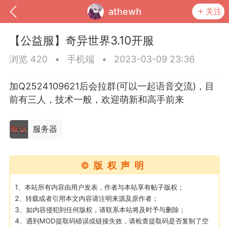
athewh
关注
【公益服】奇异世界3.10开服
浏览 420
•
手机端
•
2023-03-09 23:36
加Q2524109621后会拉群(可以一起语音交流)，目
前有三人，技术一般，欢迎萌新和高手前来
服务器
©版权声明
到
我的钱包
道具
排行榜
1、本站所有内容由用户发表，作者与本站享有帖子版权；
2、转载或者引用本文内容请注明来源及原作者；
3、如内容侵犯到任何版权，请联系本站将及时予与删除；
流
MOD下载
攻略教程
联机招募
4、遇到MOD提取码错误或链接失效，请检查提取码是否复制了空