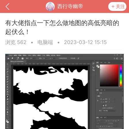
西行寺幽帝
关注
有大佬指点一下怎么做地图的高低亮暗的
起伏么！
浏览 562
•
电脑端
•
2023-03-12 15:15
到
我的钱包
道具
排行榜
流
MOD下载
攻略教程
联机招募