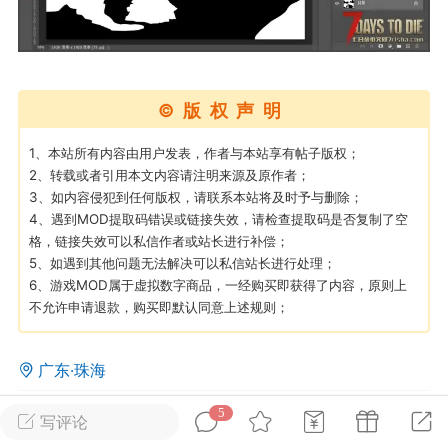
英雄大人
Lv.8
25-02-10 15:45
电脑端
其他&工具
©版权声明
禁止发布联机可用的作弊模组，
严查卖挂
用单机辅助引流私下售卖服务器外挂！
1、本站所有内容由用户发表，作者与本站享有帖子版权；
2、转载或者引用本文内容请注明来源及原作者；
机作弊模组的发布规范近期收到一些信息
3、如内容侵犯到任何版权，请联系本站将及时予与删除；
些作弊模组在联机服务器使用,为了维护游
4、遇到MOD提取码错误或链接失效，请检查提取码是否复制了空
色环境，中文网特此发布以下声明，规范
格，链接失效可以私信作者或站长进行补偿；
模组的发布行为：1. *...
5、如遇到其他问题无法解决可以私信站长进行处理；
6、游戏MOD属于虚拟数字商品，一经购买即获得了内容，原则上
武汉
不允许申请退款，购买即默认同意上述规则；
72
2.23w
广东·珠海
5
2
562
写评论
英雄大人
Lv.8