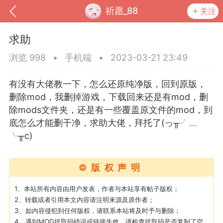
祈愿_88
关注
求助
浏览 998
•
手机端
•
2023-03-21 23:49
有没有大佬教一下，怎么还原纯净版，回到原版，
删除mod，我删掉游戏，下载回来还是有mod，删
除mods文件夹，还是有一些覆盖原文件的mod，到
底怎么才能删干净，求助大佬，拜托了(っ╥╯﹏
╰╥c)
到
我的钱包
道具
排行榜
©版权声明
1、本站所有内容由用户发表，作者与本站享有帖子版权；
2、转载或者引用本文内容请注明来源及原作者；
流
MOD下载
攻略教程
联机招募
3、如内容侵犯到任何版权，请联系本站将及时予与删除；
4、遇到MOD提取码错误或链接失效，请检查提取码是否复制了空