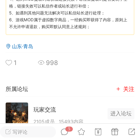
格，链接失效可以私信作者或站长进行补偿；
5、如遇到其他问题无法解决可以私信站长进行处理；
英雄大人
Lv.8
6、游戏MOD属于虚拟数字商品，一经购买即获得了内容，原则上
25-02-10 15:45
电脑端
其他&工具
不允许申请退款，购买即默认同意上述规则；
禁止发布联机可用的作弊模组，
严查卖挂
用单机辅助引流私下售卖服务器外挂！
山东·青岛
机作弊模组的发布规范近期收到一些信息
1
998
些作弊模组在联机服务器使用,为了维护游
色环境，中文网特此发布以下声明，规范
模组的发布行为：1. *...
所属论坛
关注
武汉
72
2.22w
玩家交流
进入论坛
2105成员
15493内容
5
写评论
英雄大人
Lv.8
为七日杀玩家提供交流、提问、分享平台。发帖请