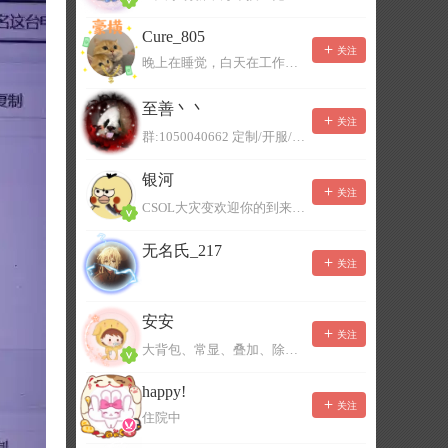
Cure_805
关注
晚上在睡觉，白天在工作，不一定能及时回复，有事可以留言！
至善丶丶
关注
群:1050040662 定制/开服/地图制作/价格公道
银河
关注
CSOL大灾变欢迎你的到来。QQ群：967780922
无名氏_217
关注
安安
关注
大背包、常显、叠加、除草树，唯一作者QQ383125283
happy!
关注
住院中