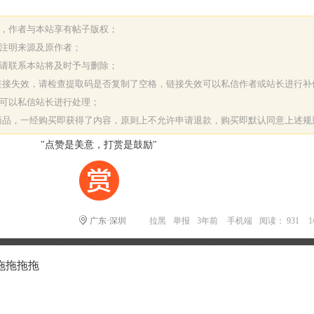
表，作者与本站享有帖子版权；
请注明来源及原作者；
，请联系本站将及时予与删除；
或链接失效，请检查提取码是否复制了空格，链接失效可以私信作者或站长进行补
决可以私信站长进行处理；
字商品，一经购买即获得了内容，原则上不允许申请退款，购买即默认同意上述规
"点赞是美意，打赏是鼓励"
广东·深圳
拉黑
举报
3年前
手机端
阅读： 931
拖拖拖拖