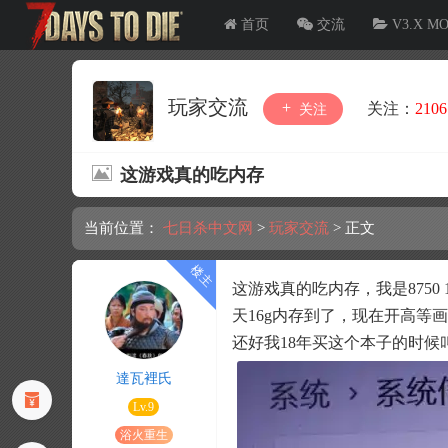
首页
交流
V3.X M
玩家交流
关注：
2106
关注
这游戏真的吃内存
当前位置：
七日杀中文网
>
玩家交流
>
正文
这游戏真的吃内存，我是8750
天16g内存到了，现在开高等画
还好我18年买这个本子的时候
達瓦裡氏
Lv.9
浴火重生