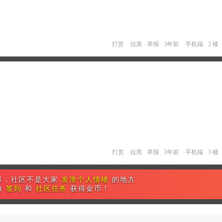
打赏
拉黑
举报
3年前
手机端
2 楼
打赏
拉黑
举报
3年前
手机端
3 楼
容，社区不是大家
发泄个人情绪
的地方
做
签到
和
社区任务
获得金币！