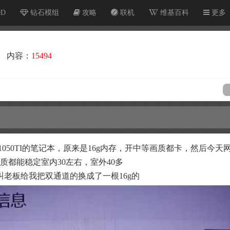
OD
钻石模组
攻略
联机
维基百科
更多
内容：
15494
 1050TI的笔记本，原来是16g内存，开中等画质都卡，然后今天
质都能稳定室内30左右，室外40多
叫老板给我把双通道的换成了一根16g的