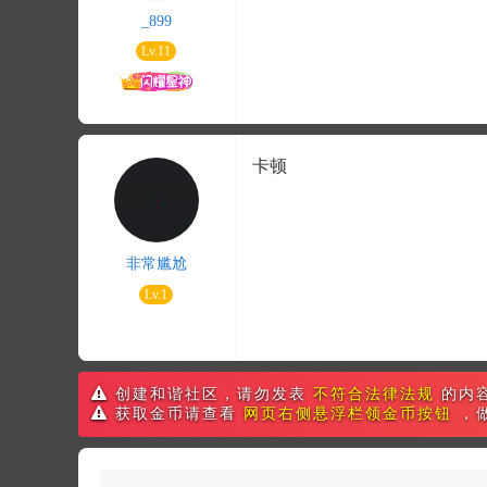
_899
Lv.11
卡顿
非常尴尬
Lv.1
创建和谐社区，请勿发表
不符合法律法规
的内
获取金币请查看
网页右侧悬浮栏领金币按钮
，