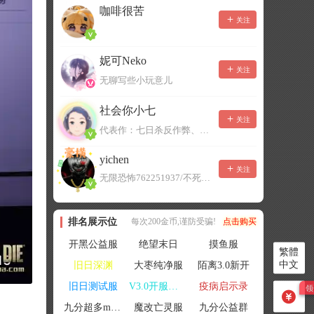
咖啡很苦
关注
妮可Neko
关注
无聊写些小玩意儿
社会你小七
关注
代表作：七日杀反作弊、七日杀云黑、七日杀BOT、七日杀云商城
yichen
关注
无限恐怖762251937/不死者末日1080207504
排名展示位
每次200金币,谨防受骗!
点击购买
开黑公益服
绝望末日
摸鱼服
繁體
中文
旧日深渊
大枣纯净服
陌离3.0新开
旧日测试服
V3.0开服联机
疫病启示录
九分超多mod群
魔改亡灵服
九分公益群