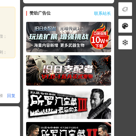
赞助广告位
联系站长
偿；
则；
回复
1楼