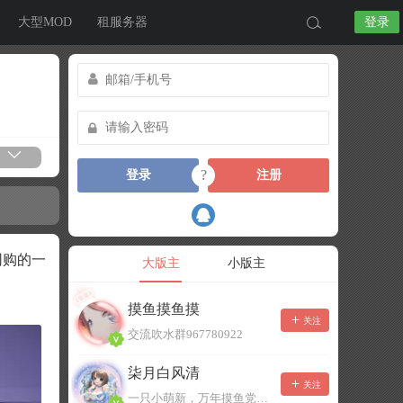
大型MOD
租服务器
登录
?
登录
注册
网购的一
大版主
小版主
摸鱼摸鱼摸
关注
交流吹水群967780922
柒月白风清
关注
一只小萌新，万年摸鱼党！已经脱坑了。。。