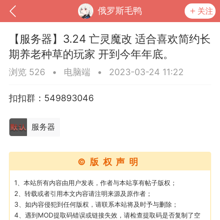
俄罗斯毛鸭
关注
【服务器】3.24 亡灵魔改 适合喜欢简约长
期养老种草的玩家 开到今年年底。
浏览 526
•
电脑端
•
2023-03-24 11:22
扣扣群：549893046
服务器
到
我的钱包
道具
排行榜
©版权声明
1、本站所有内容由用户发表，作者与本站享有帖子版权；
2、转载或者引用本文内容请注明来源及原作者；
3、如内容侵犯到任何版权，请联系本站将及时予与删除；
流
MOD下载
攻略教程
联机招募
4、遇到MOD提取码错误或链接失效，请检查提取码是否复制了空