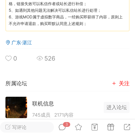
格，链接失效可以私信作者或站长进行补偿；
5、如遇到其他问题无法解决可以私信站长进行处理；
英雄大人
Lv.8
6、游戏MOD属于虚拟数字商品，一经购买即获得了内容，原则上
不允许申请退款，购买即默认同意上述规则；
25-02-10 15:45
电脑端
其他&工具
禁止发布联机可用的作弊模组，
严查卖挂
广东·湛江
用单机辅助引流私下售卖服务器外挂！
机作弊模组的发布规范近期收到一些信息
0
526
些作弊模组在联机服务器使用,为了维护游
色环境，中文网特此发布以下声明，规范
模组的发布行为：1. *...
所属论坛
关注
武汉
联机信息
72
2.2w
进入论坛
745成员
2171内容
3
发布服务器请在标题前备注[服务器]或者[公益]前
写评论
英雄大人
Lv.8
缀，具体规则请查看联机板块的置顶帖，