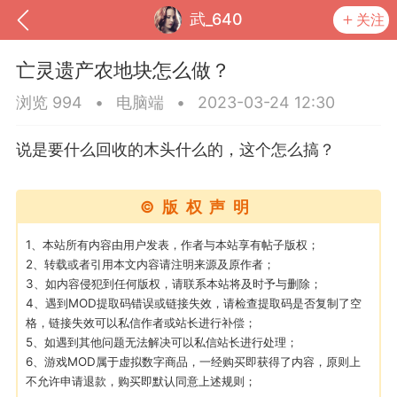
武_640
关注
亡灵遗产农地块怎么做？
浏览 994
•
电脑端
•
2023-03-24 12:30
说是要什么回收的木头什么的，这个怎么搞？
©版权声明
1、本站所有内容由用户发表，作者与本站享有帖子版权；
2、转载或者引用本文内容请注明来源及原作者；
3、如内容侵犯到任何版权，请联系本站将及时予与删除；
到
我的钱包
道具
排行榜
4、遇到MOD提取码错误或链接失效，请检查提取码是否复制了空
格，链接失效可以私信作者或站长进行补偿；
5、如遇到其他问题无法解决可以私信站长进行处理；
6、游戏MOD属于虚拟数字商品，一经购买即获得了内容，原则上
流
MOD下载
攻略教程
联机招募
不允许申请退款，购买即默认同意上述规则；