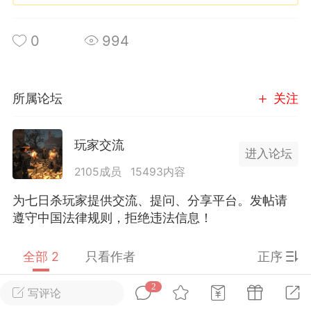
英雄大人
0
994
Lv.8
25-02-10 15:45
电脑端
其他&工具
禁止发布联机可用的作弊模组，
严查卖挂
所属论坛
关注
用单机辅助引流私下售卖服务器外挂！
机作弊模组的发布规范近期收到一些信息
些作弊模组在联机服务器使用,为了维护游
玩家交流
进入论坛
色环境，中文网特此发布以下声明，规范
2105成员
15493内容
模组的发布行为：1. *...
为七日杀玩家提供交流、提问、分享平台。发帖请
武汉
遵守中国法律规则，拒绝违法信息！
72
2.22w
全部 2
只看作者
正序
2
写评论
英雄大人
Lv.8