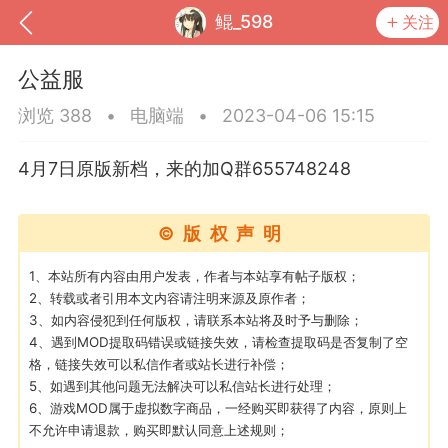
鲲_598
关注
公益服
浏览 388
•
电脑端
•
2023-04-06 15:15
4月7日原版新档，来的加Q群655748248
©版权声明
1、本站所有内容由用户发表，作者与本站享有帖子版权；
2、转载或者引用本文内容请注明来源及原作者；
3、如内容侵犯到任何版权，请联系本站将及时予与删除；
到
我的钱包
道具
排行榜
4、遇到MOD提取码错误或链接失效，请检查提取码是否复制了空
格，链接失效可以私信作者或站长进行补偿；
5、如遇到其他问题无法解决可以私信站长进行处理；
6、游戏MOD属于虚拟数字商品，一经购买即获得了内容，原则上
流
MOD下载
攻略教程
联机招募
不允许申请退款，购买即默认同意上述规则；