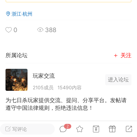
浙江·杭州
英雄大人
Lv.8
25-02-10 15:45
电脑端
其他&工具
0
388
禁止发布联机可用的作弊模组，
严查卖挂
用单机辅助引流私下售卖服务器外挂！
机作弊模组的发布规范近期收到一些信息
所属论坛
关注
些作弊模组在联机服务器使用,为了维护游
色环境，中文网特此发布以下声明，规范
玩家交流
模组的发布行为：1. *...
进入论坛
2105成员
15490内容
武汉
为七日杀玩家提供交流、提问、分享平台。发帖请
72
2.21w
遵守中国法律规则，拒绝违法信息！
全部 2
只看作者
正序
2
写评论
英雄大人
Lv.8