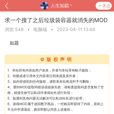
人生如戯丶
关注
求一个搜了之后垃圾袋容器就消失的MOD
浏览 548
•
电脑端
•
2023-04-11 13:46
如题
©版权声明
1、本站所有内容由用户发表，作者与本站享有帖子版权；
2、转载或者引用本文内容请注明来源及原作者；
3、如内容侵犯到任何版权，请联系本站将及时予与删除；
到
我的钱包
道具
排行榜
4、遇到MOD提取码错误或链接失效，请检查提取码是否复制了空
格，链接失效可以私信作者或站长进行补偿；
5、如遇到其他问题无法解决可以私信站长进行处理；
6、游戏MOD属于虚拟数字商品，一经购买即获得了内容，原则上
流
MOD下载
攻略教程
联机招募
不允许申请退款，购买即默认同意上述规则；