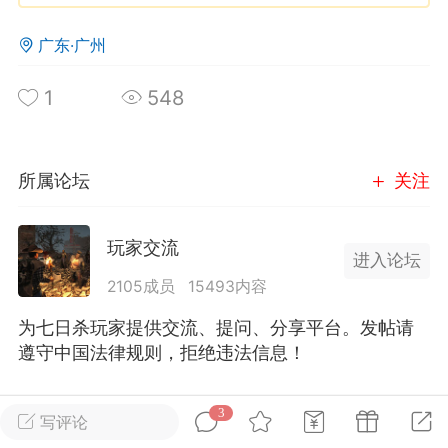
广东·广州
英雄大人
Lv.8
25-02-10 15:45
电脑端
其他&工具
1
548
禁止发布联机可用的作弊模组，
严查卖挂
用单机辅助引流私下售卖服务器外挂！
机作弊模组的发布规范近期收到一些信息
所属论坛
关注
些作弊模组在联机服务器使用,为了维护游
色环境，中文网特此发布以下声明，规范
玩家交流
模组的发布行为：1. *...
进入论坛
2105成员
15493内容
武汉
为七日杀玩家提供交流、提问、分享平台。发帖请
72
2.21w
遵守中国法律规则，拒绝违法信息！
全部 3
只看作者
正序
3
写评论
英雄大人
Lv.8