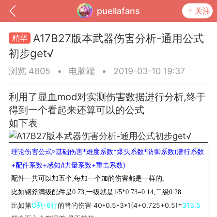
puellafans
关注
A17B27版本武器伤害分析-通用公式
初步get√
浏览 4805
•
电脑端
•
2019-03-10 19:37
利用了显血mod对实测伤害数据进行分析,终于
得到一个看起来还算可以的公式
如下表
基础伤害*难度系数*爆头系数*防御系数(潜行系数
理论伤害公式≈
到
我的钱包
道具
排行榜
+配件系数+感知/l力量系数+重击系数)
配件一共可以加五个,每加一个加的伤害都是一样的,
比如钢斧满级配件是0.73,一级就是1/5*0.73=0.14,二级0.28.
比如第
O列-6行
的弩的伤害 40*0.5*3*1(4+0.725+0.5)=
313.5
流
MOD下载
攻略教程
联机招募