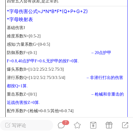
四舍五入会有误差,是正常的.
J*N*B*F*(Q+P+G+Z)
*字母伤害公式≈
英雄大人
Lv.8
*字母映射表
25-02-10 15:45
电脑端
其他&工具
基础伤害J
禁止发布联机可用的作弊模组，
严查卖挂
难度系数N=[0.5-2]
用单机辅助引流私下售卖服务器外挂！
感知/力量系数G=[0-0.5]
机作弊模组的发布规范近期收到一些信息
防御系数F=(0-1]
– 20点护甲
些作弊模组在联机服务器使用,为了维护游
F=0.8,40点护甲F=0.6,无护甲的按F=0算.
色环境，中文网特此发布以下声明，规范
爆头系数B=[1/2/2.25/2.5/2.75/3]
模组的发布行为：1. *...
潜行系数Q=[1/2/2.5/2.75/3/3.5/4]
– 非潜行打出的伤害
都按Q=1算.
武汉
重击系数Z=[0/1]
– 枪械和非重击的
72
2.24w
近战伤害按Z=0算.
配件系数P=
[枪械≈0-0.5/其他≈0-0.74]
*
难度,配件,感知/力量系数分段太多写不开,故用-表示一个范围区
7
写评论
英雄大人
Lv.8
间