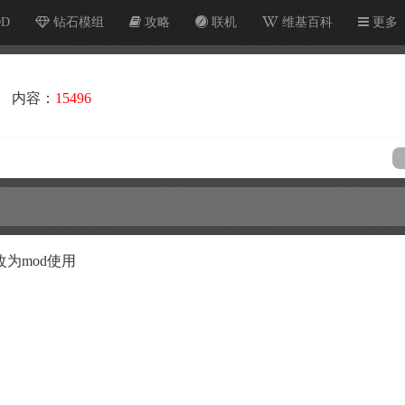
OD
钻石模组
攻略
联机
维基百科
更多
内容：
15496
为mod使用