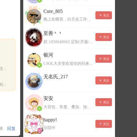
Cure_805
关注
晚上在睡觉，白天在工作，不一定能及时回复，有事可以留言！
至善丶丶
关注
群:1050040662 定制/开服/地图制作/价格公道
银河
关注
CSOL大灾变欢迎你的到来。QQ群：967780922
偿；
无名氏_217
关注
则；
安安
关注
大背包、常显、叠加、除草树，唯一作者QQ383125283
happy!
关注
住院中
回复
1楼