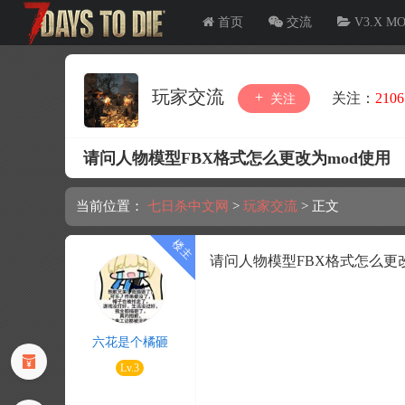
首页
交流
V3.X M
玩家交流
关注：
2106
关注
请问人物模型FBX格式怎么更改为mod使用
当前位置：
七日杀中文网
>
玩家交流
>
正文
请问人物模型FBX格式怎么更改
六花是个橘砸
Lv.3