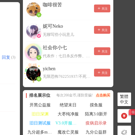
咖啡很苦
关注
妮可Neko
关注
无聊写些小玩意儿
社会你小七
关注
代表作：七日杀反作弊、七日杀云黑、七日杀BOT、七日杀云商城
回复
(3)
yichen
关注
无限恐怖762251937/不死者末日1080207504
排名展示位
每次200金币,谨防受骗!
点击购买
繁體
中文
开黑公益服
绝望末日
摸鱼服
旧日深渊
大枣纯净服
陌离3.0新开
旧日测试服
V3.0开服联机
疫病启示录
九分超多mod群
魔改亡灵服
九分公益群