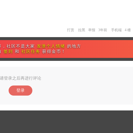
打赏
拉黑
举报
3年前
手机端
4 楼
容，社区不是大家
发泄个人情绪
的地方
做
签到
和
社区任务
获得金币！
请登录之后再进行评论
登录