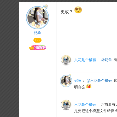
更改？
妃鱼
Lv.9
六花是个橘砸
：
@妃鱼
有
妃鱼
：
@六花是个橘砸
这
明白么
六花是个橘砸
：
之前看有
是要把这个模型文件转换成