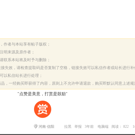
表，作者与本站享有帖子版权；
请注明来源及原作者；
，请联系本站将及时予与删除；
或链接失效，请检查提取码是否复制了空格，链接失效可以私信作者或站长进行补
决可以私信站长进行处理；
字商品，一经购买即获得了内容，原则上不允许申请退款，购买即默认同意上述规
"点赞是美意，打赏是鼓励"
河南·信阳
拉黑
举报
3年前
电脑端
阅读： 822