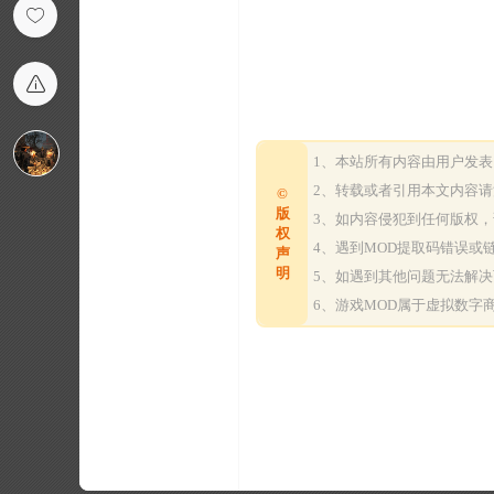
1、本站所有内容由用户发
2、转载或者引用本文内容
©
版
3、如内容侵犯到任何版权
权
4、遇到MOD提取码错误
声
明
5、如遇到其他问题无法解
6、游戏MOD属于虚拟数