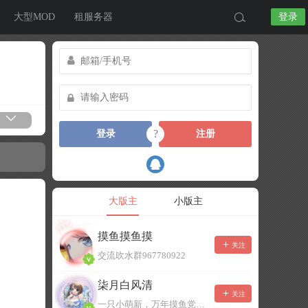
大型MOD
租服务器
登录
?
登录
注册
大版主
小版主
摸鱼摸鱼摸
关注
交流吹水群967780922
柒月白风清
关注
一只小萌新，万年摸鱼党！已经脱坑了。。。