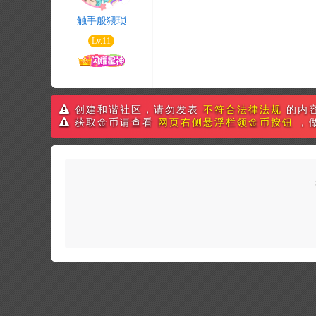
触手般猥琐
Lv.11
创建和谐社区，请勿发表
不符合法律法规
的内
获取金币请查看
网页右侧悬浮栏领金币按钮
，