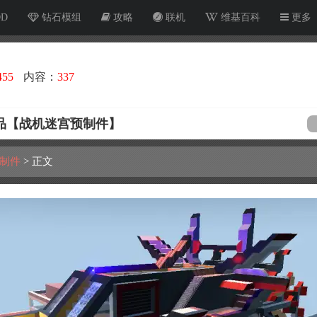
OD
钻石模组
攻略
联机
维基百科
更多
455
内容：
337
作品【战机迷宫预制件】
制件
>
正文