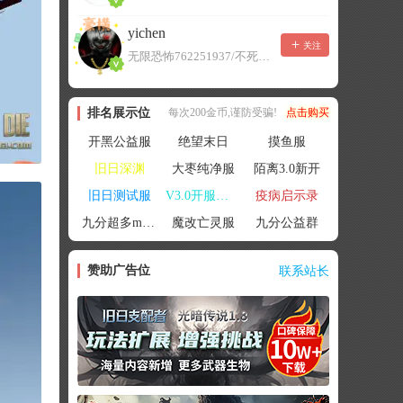
yichen
关注
无限恐怖762251937/不死者末日1080207504
排名展示位
每次200金币,谨防受骗!
点击购买
开黑公益服
绝望末日
摸鱼服
旧日深渊
大枣纯净服
陌离3.0新开
旧日测试服
V3.0开服联机
疫病启示录
九分超多mod群
魔改亡灵服
九分公益群
赞助广告位
联系站长