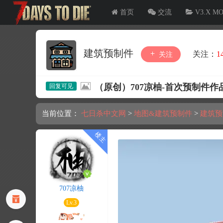
首页
交流
V3.X M
建筑预制件
关注：
1
关注
（原创）707凉柚-首次预制件
当前位置：
七日杀中文网
>
地图&建筑预制件
>
建筑预
707凉柚
Lv.3