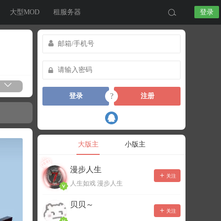
大型MOD
租服务器
登录
?
登录
注册
大版主
小版主
漫步人生
关注
人生如戏 漫步人生
贝贝～
关注