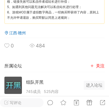
格，链接失效可以私信作者或站长进行补偿；
5、如遇到其他问题无法解决可以私信站长进行处理；
6、游戏MOD属于虚拟数字商品，一经购买即获得了内容，原则上
英雄大人
Lv.8
不允许申请退款，购买即默认同意上述规则；
25-02-10 15:45
电脑端
其他&工具
禁止发布联机可用的作弊模组，
严查卖挂
江西·赣州
用单机辅助引流私下售卖服务器外挂！
机作弊模组的发布规范近期收到一些信息
0
484
些作弊模组在联机服务器使用,为了维护游
色环境，中文网特此发布以下声明，规范
模组的发布行为：1. *...
所属论坛
关注
武汉
组队开黑
72
2.2w
进入论坛
745成员
525内容
这里是七日杀玩家组队开黑，联机交友的好地方！
写评论
英雄大人
Lv.8