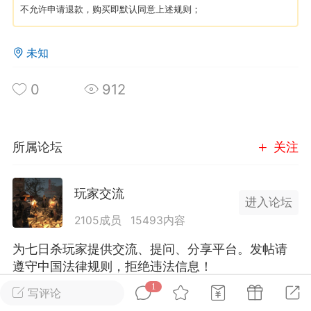
不允许申请退款，购买即默认同意上述规则；
英雄大人
Lv.8
未知
25-02-10 15:45
电脑端
其他&工具
禁止发布联机可用的作弊模组，
严查卖挂
0
912
用单机辅助引流私下售卖服务器外挂！
机作弊模组的发布规范近期收到一些信息
些作弊模组在联机服务器使用,为了维护游
所属论坛
关注
色环境，中文网特此发布以下声明，规范
模组的发布行为：1. *...
玩家交流
进入论坛
武汉
2105成员
15493内容
72
2.21w
为七日杀玩家提供交流、提问、分享平台。发帖请
遵守中国法律规则，拒绝违法信息！
1
写评论
英雄大人
Lv.8
全部 1
只看作者
正序