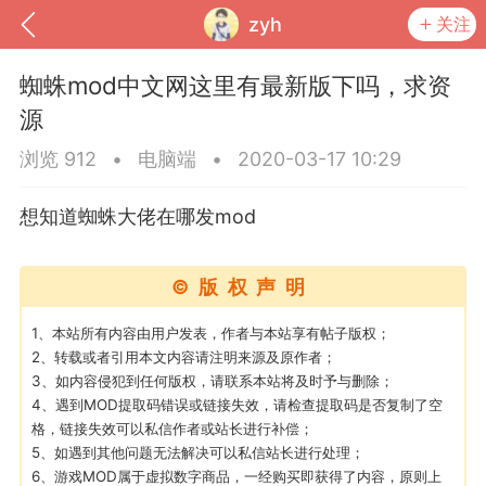
zyh
关注
蜘蛛mod中文网这里有最新版下吗，求资
源
浏览 912
•
电脑端
•
2020-03-17 10:29
想知道蜘蛛大佬在哪发mod
©版权声明
1、本站所有内容由用户发表，作者与本站享有帖子版权；
到
我的钱包
道具
排行榜
2、转载或者引用本文内容请注明来源及原作者；
3、如内容侵犯到任何版权，请联系本站将及时予与删除；
4、遇到MOD提取码错误或链接失效，请检查提取码是否复制了空
格，链接失效可以私信作者或站长进行补偿；
5、如遇到其他问题无法解决可以私信站长进行处理；
流
MOD下载
攻略教程
联机招募
6、游戏MOD属于虚拟数字商品，一经购买即获得了内容，原则上