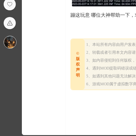
蹦这玩意 哪位大神帮助一下，
1、本站所有内容由用户发
2、转载或者引用本文内容
©
版
3、如内容侵犯到任何版权
权
4、遇到MOD提取码错误
声
明
5、如遇到其他问题无法解
6、游戏MOD属于虚拟数