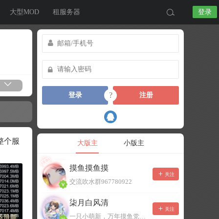
大型MOD
租服务器
登录
?
登录
注册
整个服
大版主
小版主
摸鱼摸鱼摸
关注
交流吹水群967780922
柒月白风清
关注
一只小萌新，万年摸鱼党！已经脱坑了。。。