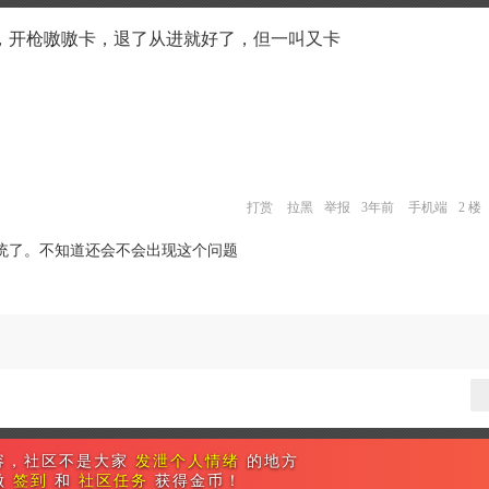
，开枪嗷嗷卡，退了从进就好了，但一叫又卡
打赏
拉黑
举报
3年前
手机端
2 楼
统了。不知道还会不会出现这个问题
容，社区不是大家
发泄个人情绪
的地方
做
签到
和
社区任务
获得金币！