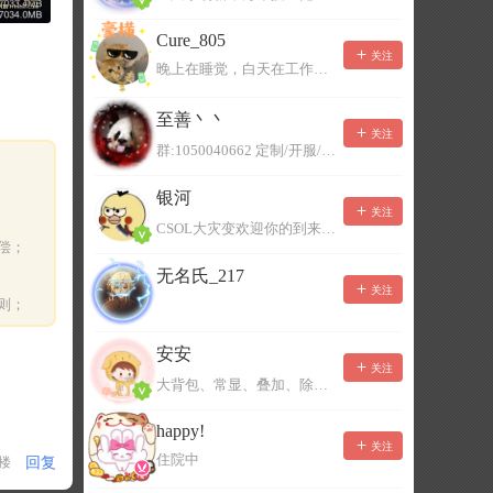
Cure_805
关注
晚上在睡觉，白天在工作，不一定能及时回复，有事可以留言！
至善丶丶
关注
群:1050040662 定制/开服/地图制作/价格公道
银河
关注
CSOL大灾变欢迎你的到来。QQ群：967780922
偿；
无名氏_217
关注
则；
安安
关注
大背包、常显、叠加、除草树，唯一作者QQ383125283
happy!
关注
住院中
回复
1楼