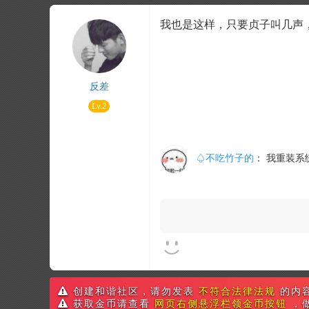
我也是这样，只要贞子叫几声
反差
Lv.2
♤不吃竹子的
：
我重装系
创建和谐社区，请勿发表
不符合法律法规
的内
获取金币请查看
网页右侧悬浮栏领金币按钮
，