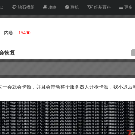
OD
钻石模组
攻略
联机
维基百科
更多
内容：
15490
会恢复
失一会就会卡顿，并且会带动整个服务器人开枪卡顿，我小退后