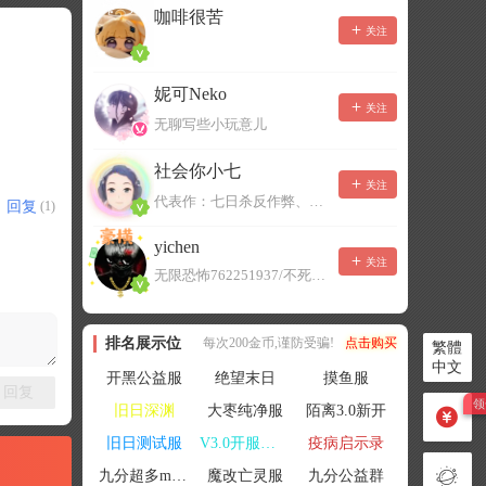
咖啡很苦
关注
妮可Neko
关注
无聊写些小玩意儿
社会你小七
关注
代表作：七日杀反作弊、七日杀云黑、七日杀BOT、七日杀云商城
回复
(1)
yichen
关注
无限恐怖762251937/不死者末日1080207504
排名展示位
每次200金币,谨防受骗!
点击购买
繁體
中文
开黑公益服
绝望末日
摸鱼服
回复
旧日深渊
大枣纯净服
陌离3.0新开
旧日测试服
V3.0开服联机
疫病启示录
九分超多mod群
魔改亡灵服
九分公益群