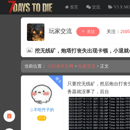
首页
交流
V3.X M
玩家交流
关注：
2105
关注
挖无线矿，炮塔打丧失出现卡顿，小退就
当前位置：
七日杀中文网
>
玩家交流
>
正文
只要挖无线矿，然后炮台打丧
务器就没事了，后台
♤不吃竹子的
LV.4